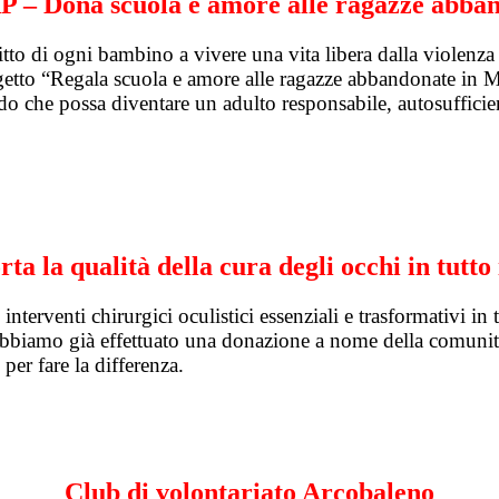
P – Dona scuola e amore alle ragazze abba
itto di ogni bambino a vivere una vita libera dalla violenz
ogetto “Regala scuola e amore alle ragazze abbandonate in
do che possa diventare un adulto responsabile, autosufficie
ta la qualità della cura degli occhi in tutto
nterventi chirurgici oculistici essenziali e trasformativi in
 Abbiamo già effettuato una donazione a nome della comun
 per fare la differenza.
Club di volontariato Arcobaleno