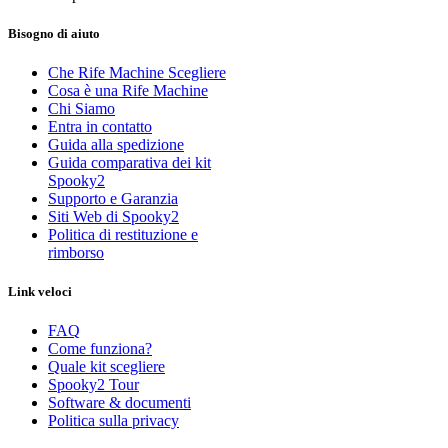
Bisogno di aiuto
Che Rife Machine Scegliere
Cosa è una Rife Machine
Chi Siamo
Entra in contatto
Guida alla spedizione
Guida comparativa dei kit
Spooky2
Supporto e Garanzia
Siti Web di Spooky2
Politica di restituzione e
rimborso
Link veloci
FAQ
Come funziona?
Quale kit scegliere
Spooky2 Tour
Software & documenti
Politica sulla privacy