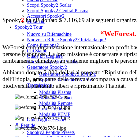
Scopri Spooky2 Scalar
Scopri Spooky2 Central Plasma
Accessori Spooky2
Spooky
2
ha già donato $ 7.116,69 alle seguenti organizz
Miramate
Spooky2 Tour
“WeForest.
Nuovo su Rifemachine
Nuovo su Rife e Spooky2? Inizia da qui!
Come funziona?
WeForest è un’organizzazione internazionale no-profit basat
Chi Siamo
persone bisognose. La loro missione è conservare e ripristi
Quale kit scegliere
cambiamento climatico, un ambiente migliore e le person
Nuovo su Spooky2 Scalar
Generatore Spooky2
Abbiamo donato 2.000 dollari al progetto “Ripristino della 
Generatore Spooky2 XM Pro
dell’Etiopia, gran parte della foresta è scomparsa a causa d
Spooky2 GeneratoreX Pro
biodiversità piantando alberi e ripristinando l’habitat.
Trasmissione
Modalità Plasma
Modalità Contact
Modalità Remote
Laser Freddo
Modalità PEMF
Guida agli accessori
🧬 Peptide
Spooky2 Peptide Presets