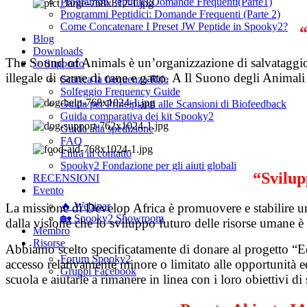
Programmi Peptidici:Domande Frequenti(Parte1)
Programmi Peptidici: Domande Frequenti (Parte 2)
Come Concatenare I Preset JW Peptide in Spooky2?
“
Blog
Downloads
The Sound of Animals è un’organizzazione di salvataggio di
✨ Supporto
illegale di carne di cane e gatto. A Il Suono degli Animali
Scarica la frequenza Rife
Solfeggio Frequency Guide
Guida per Principianti alle Scansioni di Biofeedback
Guida comparativa dei kit Spooky2
Guida alla spedizione
FAQ
Entra in contatto
Spooky2 Fondazione per gli aiuti globali
“Svilup
RECENSIONI
Evento
🔥 Webinar
La missione di Develop Africa è promuovere e stabilire un
🏡 Spooky2 Showroom
dalla visione che lo sviluppo futuro delle risorse umane è 
Membro
Risorse
Abbiamo scelto specificatamente di donare al progetto “Ed
Forum Spooky2
accesso relativamente minore o limitato alle opportunità ed
Gruppi Facebook
scuola e aiutarle a rimanere in linea con i loro obiettivi di