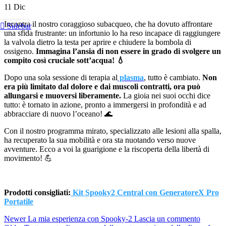
11
Dic
Incontra il nostro coraggioso subacqueo, che ha dovuto affrontare
Sidebar
una sfida frustrante: un infortunio lo ha reso incapace di raggiungere
la valvola dietro la testa per aprire e chiudere la bombola di
ossigeno.
Immagina l’ansia di non essere in grado di svolgere un
compito così cruciale sott’acqua! 💧
Dopo una sola sessione di terapia al
plasma
, tutto è cambiato.
Non
era più limitato dal dolore e dai muscoli contratti, ora può
allungarsi e muoversi liberamente.
La gioia nei suoi occhi dice
tutto: è tornato in azione, pronto a immergersi in profondità e ad
abbracciare di nuovo l’oceano! 🌊
Con il nostro programma mirato, specializzato alle lesioni alla spalla,
ha recuperato la sua mobilità e ora sta nuotando verso nuove
avventure. Ecco a voi la guarigione e la riscoperta della libertà di
movimento! 💪
Prodotti consigliati:
Kit Spooky2 Central con GeneratoreX Pro
Portatile
Newer
La mia esperienza con Spooky-2 Lascia un commento