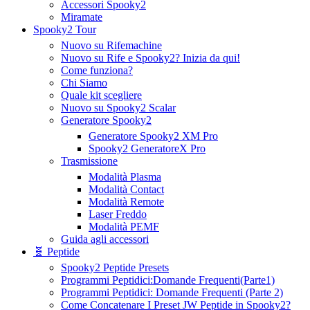
Accessori Spooky2
Miramate
Spooky2 Tour
Nuovo su Rifemachine
Nuovo su Rife e Spooky2? Inizia da qui!
Come funziona?
Chi Siamo
Quale kit scegliere
Nuovo su Spooky2 Scalar
Generatore Spooky2
Generatore Spooky2 XM Pro
Spooky2 GeneratoreX Pro
Trasmissione
Modalità Plasma
Modalità Contact
Modalità Remote
Laser Freddo
Modalità PEMF
Guida agli accessori
🧬 Peptide
Spooky2 Peptide Presets
Programmi Peptidici:Domande Frequenti(Parte1)
Programmi Peptidici: Domande Frequenti (Parte 2)
Come Concatenare I Preset JW Peptide in Spooky2?