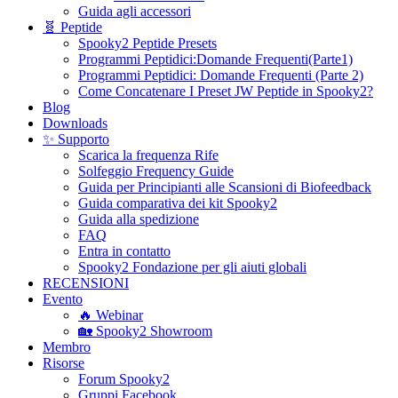
Guida agli accessori
🧬 Peptide
Spooky2 Peptide Presets
Programmi Peptidici:Domande Frequenti(Parte1)
Programmi Peptidici: Domande Frequenti (Parte 2)
Come Concatenare I Preset JW Peptide in Spooky2?
Blog
Downloads
✨ Supporto
Scarica la frequenza Rife
Solfeggio Frequency Guide
Guida per Principianti alle Scansioni di Biofeedback
Guida comparativa dei kit Spooky2
Guida alla spedizione
FAQ
Entra in contatto
Spooky2 Fondazione per gli aiuti globali
RECENSIONI
Evento
🔥 Webinar
🏡 Spooky2 Showroom
Membro
Risorse
Forum Spooky2
Gruppi Facebook