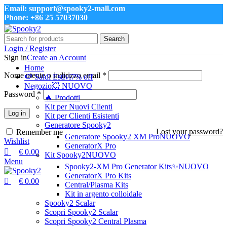
0
0
Email: support@spooky2-mall.com
Phone: +86 25 57037030
Search
Login / Register
Sign in
Create an Account
Home
Nome utente o indirizzo email
*
🍉 Saldi Estivi
7% off
Negozio
💥 NUOVO
Password
*
🔥 Prodotti
Kit per Nuovi Clienti
Log in
Kit per Clienti Esistenti
Generatore Spooky2
Lost your password?
Remember me
Generatore Spooky2 XM Pro
NUOVO
Wishlist
GeneratorX Pro
€
0.00
Kit Spooky2
NUOVO
Menu
Spooky2-XM Pro Generator Kits
✨NUOVO
GeneratorX Pro Kits
€
0.00
Central/Plasma Kits
Kit in argento colloidale
Spooky2 Scalar
Scopri Spooky2 Scalar
Scopri Spooky2 Central Plasma