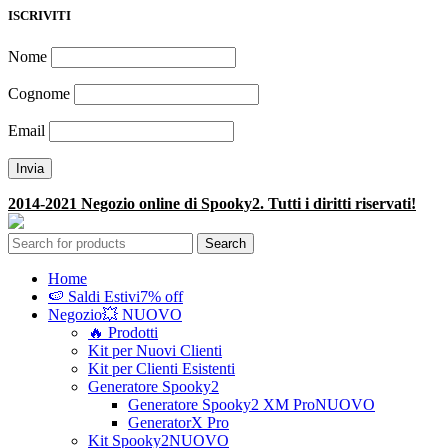
ISCRIVITI
Nome
Cognome
Email
2014-2021 Negozio online di Spooky2. Tutti i diritti riservati!
Search
Home
🍉 Saldi Estivi
7% off
Negozio
💥 NUOVO
🔥 Prodotti
Kit per Nuovi Clienti
Kit per Clienti Esistenti
Generatore Spooky2
Generatore Spooky2 XM Pro
NUOVO
GeneratorX Pro
Kit Spooky2
NUOVO