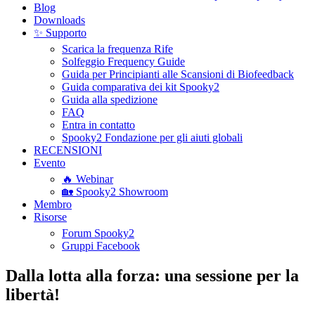
Blog
Downloads
✨ Supporto
Scarica la frequenza Rife
Solfeggio Frequency Guide
Guida per Principianti alle Scansioni di Biofeedback
Guida comparativa dei kit Spooky2
Guida alla spedizione
FAQ
Entra in contatto
Spooky2 Fondazione per gli aiuti globali
RECENSIONI
Evento
🔥 Webinar
🏡 Spooky2 Showroom
Membro
Risorse
Forum Spooky2
Gruppi Facebook
Dalla lotta alla forza: una sessione per la
libertà!