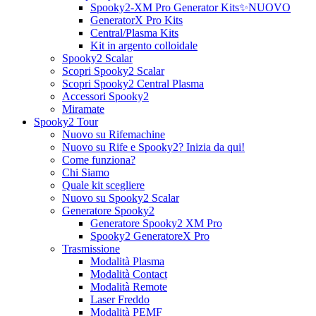
Spooky2-XM Pro Generator Kits
✨NUOVO
GeneratorX Pro Kits
Central/Plasma Kits
Kit in argento colloidale
Spooky2 Scalar
Scopri Spooky2 Scalar
Scopri Spooky2 Central Plasma
Accessori Spooky2
Miramate
Spooky2 Tour
Nuovo su Rifemachine
Nuovo su Rife e Spooky2? Inizia da qui!
Come funziona?
Chi Siamo
Quale kit scegliere
Nuovo su Spooky2 Scalar
Generatore Spooky2
Generatore Spooky2 XM Pro
Spooky2 GeneratoreX Pro
Trasmissione
Modalità Plasma
Modalità Contact
Modalità Remote
Laser Freddo
Modalità PEMF