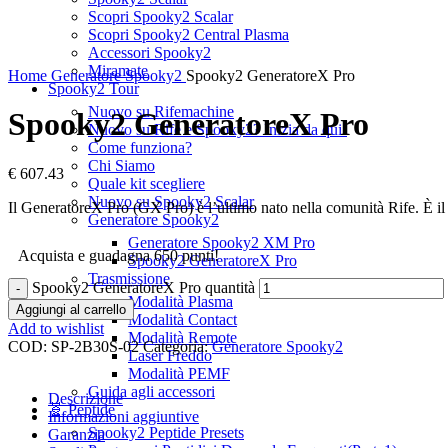
Scopri Spooky2 Scalar
Scopri Spooky2 Central Plasma
Accessori Spooky2
Miramate
Home
Generatore Spooky2
Spooky2 GeneratoreX Pro
Spooky2 Tour
Nuovo su Rifemachine
Spooky2 GeneratoreX Pro
Nuovo su Rife e Spooky2? Inizia da qui!
Come funziona?
Chi Siamo
€
607.43
Quale kit scegliere
Nuovo su Spooky2 Scalar
Il GeneratoreX Pro (GX Pro) è l’ultimo nato nella comunità Rife. È il 
Generatore Spooky2
Generatore Spooky2 XM Pro
Acquista e guadagna 650 punti!
Spooky2 GeneratoreX Pro
Trasmissione
Spooky2 GeneratoreX Pro quantità
Modalità Plasma
Aggiungi al carrello
Modalità Contact
Add to wishlist
Modalità Remote
COD:
SP-2B30S-02
Categoria:
Generatore Spooky2
Laser Freddo
Share:
Modalità PEMF
Guida agli accessori
Descrizione
🧬 Peptide
Informazioni aggiuntive
Spooky2 Peptide Presets
Garanzia