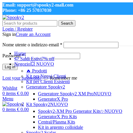
Email: support@spooky2-mall.com
Phone: +86 25 57037030
Search
Login / Register
Sign in
Create an Account
Nome utente o indirizzo email
*
Home
Password
*
🍉 Saldi Estivi
7% off
Negozio
💥 NUOVO
Log in
🔥 Prodotti
Kit per Nuovi Clienti
Lost your password?
Remember me
Kit per Clienti Esistenti
Generatore Spooky2
Wishlist
0
items
€
0.00
Generatore Spooky2 XM Pro
NUOVO
Menu
GeneratorX Pro
Kit Spooky2
NUOVO
0
items
€
0.00
Spooky2-XM Pro Generator Kits
✨NUOVO
GeneratorX Pro Kits
Central/Plasma Kits
Click to enlarge
Kit in argento colloidale
Spooky2 Scalar