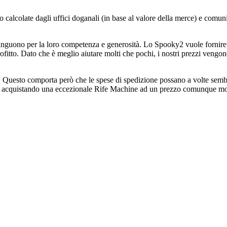
nno calcolate dagli uffici doganali (in base al valore della merce) e com
inguono per la loro competenza e generosità. Lo Spooky2 vuole fornire 
 profitto. Dato che è meglio aiutare molti che pochi, i nostri prezzi veng
i. Questo comporta però che le spese di spedizione possano a volte sembr
te acquistando una eccezionale Rife Machine ad un prezzo comunque mo