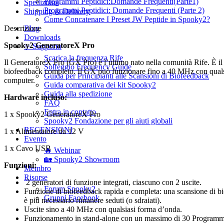
Programmi Peptidici:Domande Frequenti(Parte1)
Spedizione
Programmi Peptidici: Domande Frequenti (Parte 2)
Shipping & Delivery
Come Concatenare I Preset JW Peptide in Spooky2?
Descrizione
Blog
Downloads
Spooky2 Generator
e
X Pro
✨ Supporto
Scarica la frequenza Rife
Il GeneratoreX Pro (GX Pro) è l’ultimo nato nella comunità Rife. È il 
Solfeggio Frequency Guide
biofeedback completo. Il GX può funzionare fino a 40 MHz con qualsi
Guida per Principianti alle Scansioni di Biofeedback
computer.
Guida comparativa dei kit Spooky2
Guida alla spedizione
Hardware incluso:
FAQ
Entra in contatto
1 x Spooky2 GeneratoreX Pro
Spooky2 Fondazione per gli aiuti globali
RECENSIONI
1 x Alimentatore da 12 V
Evento
1 x Cavo USB
🔥 Webinar
🏡 Spooky2 Showroom
Funzioni:
Membro
Risorse
2 generatori di funzione integrati, ciascuno con 2 uscite.
Forum Spooky2
Funzione di biofeedback rapida e completa: una scansione di bi
Gruppi Facebook
è più necessario rimanere seduti (o sdraiati).
Uscite sino a 40 MHz con qualsiasi forma d’onda.
Funzionamento in stand-alone con un massimo di 30 Programmi 