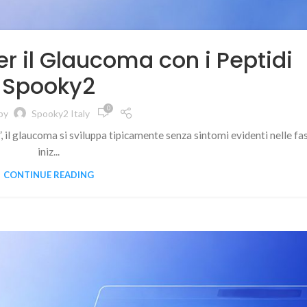
er il Glaucoma con i Peptidi
Spooky2
0
by
Spooky2 Italy
”, il glaucoma si sviluppa tipicamente senza sintomi evidenti nelle fas
iniz...
CONTINUE READING