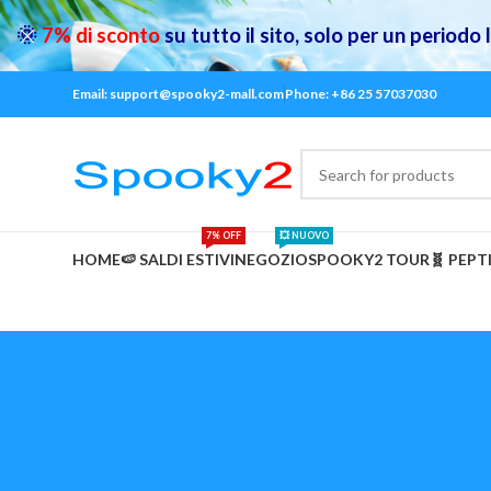
🌞
7% di sconto
su tutto il sito, solo per un periodo
Email: support@spooky2-mall.com
Phone: +86 25 57037030
7% OFF
💥 NUOVO
HOME
🍉 SALDI ESTIVI
NEGOZIO
SPOOKY2 TOUR
🧬 PEPT