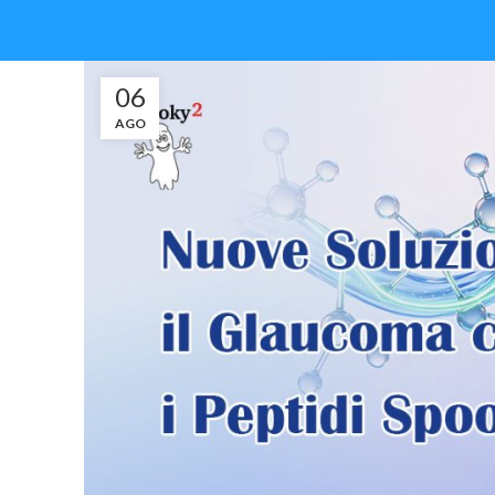
06
AGO