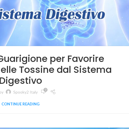
Guarigione per Favorire
delle Tossine dal Sistema
Digestivo
0
by
Spooky2 Italy
CONTINUE READING