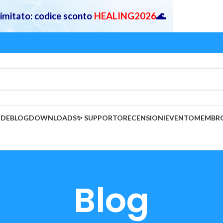
 limitato: codice sconto
HEALING2026
🌊
IDE
BLOG
DOWNLOADS
✨ SUPPORTO
RECENSIONI
EVENTO
MEMBR
Blog