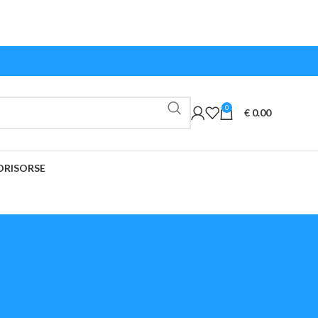
0
€
0.00
O
RISORSE