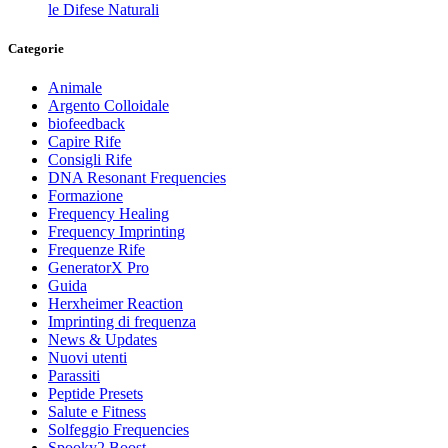
le Difese Naturali
Categorie
Animale
Argento Colloidale
biofeedback
Capire Rife
Consigli Rife
DNA Resonant Frequencies
Formazione
Frequency Healing
Frequency Imprinting
Frequenze Rife
GeneratorX Pro
Guida
Herxheimer Reaction
Imprinting di frequenza
News & Updates
Nuovi utenti
Parassiti
Peptide Presets
Salute e Fitness
Solfeggio Frequencies
Spooky2 Boost