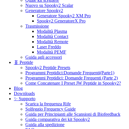
Quale kit scegliere
Nuovo su Spooky2 Scalar
Generatore Spooky2
Generatore Spooky2 XM Pro
Spooky2 GeneratoreX Pro
Trasmissione
Modalità Plasma
Modalità Contact
Modalità Remote
Laser Freddo
Modalità PEMF
Guida agli accessori
🧬 Peptide
Spooky2 Peptide Presets
Programmi Peptidici:Domande Frequenti(Parte1)
Programmi Peptidici: Domande Frequenti (Parte 2)
Come Concatenare I Preset JW Peptide in Spooky2?
Blog
Downloads
✨ Supporto
Scarica la frequenza Rife
Solfeggio Frequency Guide
Guida per Principianti alle Scansioni di Biofeedback
Guida comparativa dei kit Spooky2
Guida alla spedizione