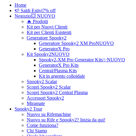
Home
🍉 Saldi Estivi
7% off
Negozio
💥 NUOVO
🔥 Prodotti
Kit per Nuovi Clienti
Kit per Clienti Esistenti
Generatore Spooky2
Generatore Spooky2 XM Pro
NUOVO
GeneratorX Pro
Kit Spooky2
NUOVO
Spooky2-XM Pro Generator Kits
✨NUOVO
GeneratorX Pro Kits
Central/Plasma Kits
Kit in argento colloidale
Spooky2 Scalar
Scopri Spooky2 Scalar
Scopri Spooky2 Central Plasma
Accessori Spooky2
Miramate
Spooky2 Tour
Nuovo su Rifemachine
Nuovo su Rife e Spooky2? Inizia da qui!
Come funziona?
Chi Siamo