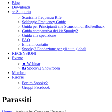
Blog
Downloads
✨ Supporto
Scarica la frequenza Rife
Solfeggio Frequency Guide
Guida per Principianti alle Scansioni di Biofeedback
Guida comparativa dei kit Spooky2
Guida alla spedizione
FAQ
Entra in contatto
Spooky2 Fondazione per gli aiuti globali
RECENSIONI
Evento
🔥 Webinar
🏡 Spooky2 Showroom
Membro
Risorse
Forum Spooky2
Gruppi Facebook
Parassiti
Home
»
Archive by Category "Parassiti"