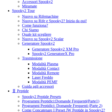
Accessori Spooky2
Miramate
Spooky2 Tour
Nuovo su Rifemachine
Nuovo su Rife e Spooky2? Inizia da qui!
Come funziona?
Chi Siamo
Quale kit scegliere
Nuovo su Spooky2 Scalar
Generatore Spooky2
Generatore Spooky2 XM Pro
Spooky2 GeneratoreX Pro
Trasmissione
Modalità Plasma
Modalità Contact
Modalità Remote
Laser Freddo
Modalità PEMF
Guida agli accessori
🧬 Peptide
Spooky2 Peptide Presets
Programmi Peptidici:Domande Frequenti(Parte1)
Programmi Peptidici: Domande Frequenti (Parte 2)
Come Concatenare I Preset JW Peptide in Spooky2?