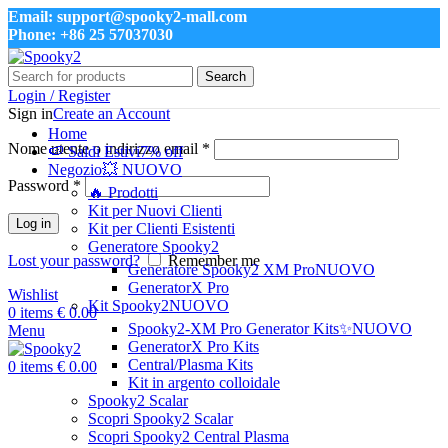
Email: support@spooky2-mall.com
Phone: +86 25 57037030
Search
Login / Register
Sign in
Create an Account
Home
Nome utente o indirizzo email
*
🍉 Saldi Estivi
7% off
Negozio
💥 NUOVO
Password
*
🔥 Prodotti
Kit per Nuovi Clienti
Log in
Kit per Clienti Esistenti
Generatore Spooky2
Lost your password?
Remember me
Generatore Spooky2 XM Pro
NUOVO
GeneratorX Pro
Wishlist
Kit Spooky2
NUOVO
0
items
€
0.00
Spooky2-XM Pro Generator Kits
✨NUOVO
Menu
GeneratorX Pro Kits
Central/Plasma Kits
0
items
€
0.00
Kit in argento colloidale
Spooky2 Scalar
Scopri Spooky2 Scalar
Scopri Spooky2 Central Plasma