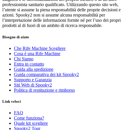
professionista sanitario qualificato. Utilizzando questo sito web,
l’utente si assume la piena responsabilità delle proprie decisioni e
azioni. Spooky2 non si assume alcuna responsabilità per
l’interpretazione delle informazioni fornite né per l’uso dei propri
prodotti al di fuori di un ambito di ricerca responsabile.
Bisogno di aiuto
Che Rife Machine Scegliere
Cosa è una Rife Machine
Chi Siamo
Entra in contatto
Guida alla spedizione
Guida comparativa dei kit Spooky2
Supporto e Garanzia
Siti Web di Spooky2
Politica di restituzione e rimborso
Link veloci
FAQ
Come funziona?
Quale kit scegliere
Spooky2 Tour