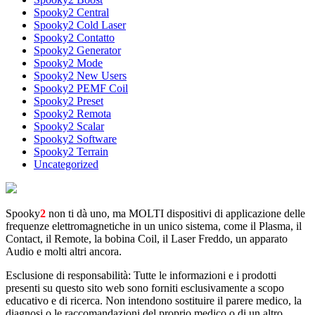
Spooky2 Central
Spooky2 Cold Laser
Spooky2 Contatto
Spooky2 Generator
Spooky2 Mode
Spooky2 New Users
Spooky2 PEMF Coil
Spooky2 Preset
Spooky2 Remota
Spooky2 Scalar
Spooky2 Software
Spooky2 Terrain
Uncategorized
Spooky
2
non ti dà uno, ma MOLTI dispositivi di applicazione delle
frequenze elettromagnetiche in un unico sistema, come il Plasma, il
Contact, il Remote, la bobina Coil, il Laser Freddo, un apparato
Audio e molti altri ancora.
Esclusione di responsabilità: Tutte le informazioni e i prodotti
presenti su questo sito web sono forniti esclusivamente a scopo
educativo e di ricerca. Non intendono sostituire il parere medico, la
diagnosi o le raccomandazioni del proprio medico o di un altro