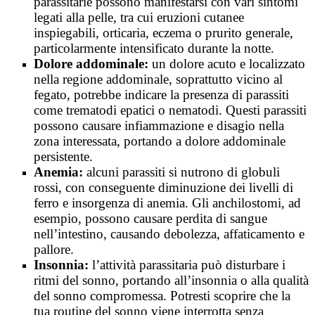
parassitarie possono manifestarsi con vari sintomi
legati alla pelle, tra cui eruzioni cutanee
inspiegabili, orticaria, eczema o prurito generale,
particolarmente intensificato durante la notte.
Dolore addominale:
un dolore acuto e localizzato
nella regione addominale, soprattutto vicino al
fegato, potrebbe indicare la presenza di parassiti
come trematodi epatici o nematodi. Questi parassiti
possono causare infiammazione e disagio nella
zona interessata, portando a dolore addominale
persistente.
Anemia:
alcuni parassiti si nutrono di globuli
rossi, con conseguente diminuzione dei livelli di
ferro e insorgenza di anemia. Gli anchilostomi, ad
esempio, possono causare perdita di sangue
nell’intestino, causando debolezza, affaticamento e
pallore.
Insonnia:
l’attività parassitaria può disturbare i
ritmi del sonno, portando all’insonnia o alla qualità
del sonno compromessa. Potresti scoprire che la
tua routine del sonno viene interrotta senza