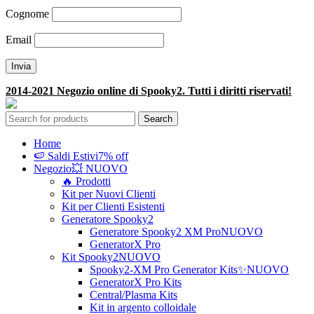
Cognome
Email
2014-2021 Negozio online di Spooky2. Tutti i diritti riservati!
Search
Home
🍉 Saldi Estivi
7% off
Negozio
💥 NUOVO
🔥 Prodotti
Kit per Nuovi Clienti
Kit per Clienti Esistenti
Generatore Spooky2
Generatore Spooky2 XM Pro
NUOVO
GeneratorX Pro
Kit Spooky2
NUOVO
Spooky2-XM Pro Generator Kits
✨NUOVO
GeneratorX Pro Kits
Central/Plasma Kits
Kit in argento colloidale