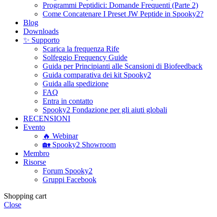
Programmi Peptidici: Domande Frequenti (Parte 2)
Come Concatenare I Preset JW Peptide in Spooky2?
Blog
Downloads
✨ Supporto
Scarica la frequenza Rife
Solfeggio Frequency Guide
Guida per Principianti alle Scansioni di Biofeedback
Guida comparativa dei kit Spooky2
Guida alla spedizione
FAQ
Entra in contatto
Spooky2 Fondazione per gli aiuti globali
RECENSIONI
Evento
🔥 Webinar
🏡 Spooky2 Showroom
Membro
Risorse
Forum Spooky2
Gruppi Facebook
Shopping cart
Close