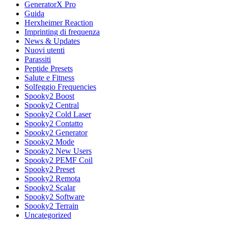
GeneratorX Pro
Guida
Herxheimer Reaction
Imprinting di frequenza
News & Updates
Nuovi utenti
Parassiti
Peptide Presets
Salute e Fitness
Solfeggio Frequencies
Spooky2 Boost
Spooky2 Central
Spooky2 Cold Laser
Spooky2 Contatto
Spooky2 Generator
Spooky2 Mode
Spooky2 New Users
Spooky2 PEMF Coil
Spooky2 Preset
Spooky2 Remota
Spooky2 Scalar
Spooky2 Software
Spooky2 Terrain
Uncategorized