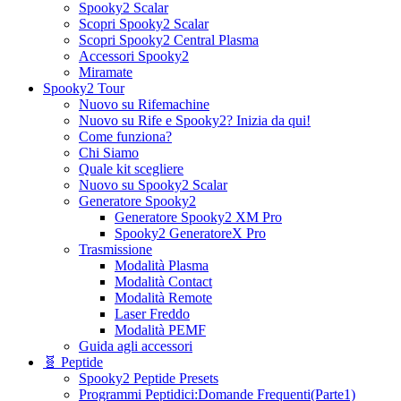
Spooky2 Scalar
Scopri Spooky2 Scalar
Scopri Spooky2 Central Plasma
Accessori Spooky2
Miramate
Spooky2 Tour
Nuovo su Rifemachine
Nuovo su Rife e Spooky2? Inizia da qui!
Come funziona?
Chi Siamo
Quale kit scegliere
Nuovo su Spooky2 Scalar
Generatore Spooky2
Generatore Spooky2 XM Pro
Spooky2 GeneratoreX Pro
Trasmissione
Modalità Plasma
Modalità Contact
Modalità Remote
Laser Freddo
Modalità PEMF
Guida agli accessori
🧬 Peptide
Spooky2 Peptide Presets
Programmi Peptidici:Domande Frequenti(Parte1)