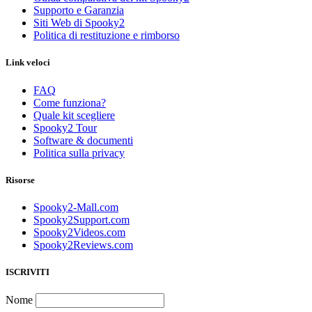
Supporto e Garanzia
Siti Web di Spooky2
Politica di restituzione e rimborso
Link veloci
FAQ
Come funziona?
Quale kit scegliere
Spooky2 Tour
Software & documenti
Politica sulla privacy
Risorse
Spooky2-Mall.com
Spooky2Support.com
Spooky2Videos.com
Spooky2Reviews.com
ISCRIVITI
Nome