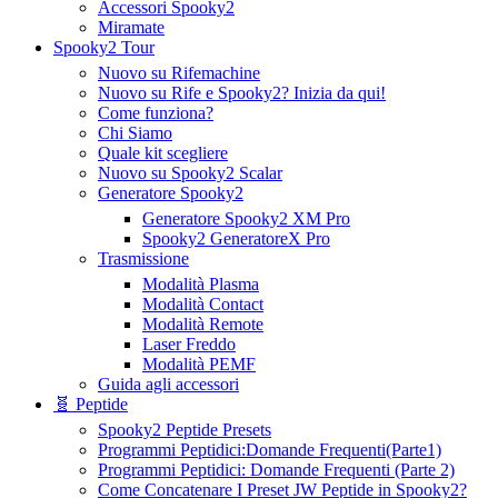
Accessori Spooky2
Miramate
Spooky2 Tour
Nuovo su Rifemachine
Nuovo su Rife e Spooky2? Inizia da qui!
Come funziona?
Chi Siamo
Quale kit scegliere
Nuovo su Spooky2 Scalar
Generatore Spooky2
Generatore Spooky2 XM Pro
Spooky2 GeneratoreX Pro
Trasmissione
Modalità Plasma
Modalità Contact
Modalità Remote
Laser Freddo
Modalità PEMF
Guida agli accessori
🧬 Peptide
Spooky2 Peptide Presets
Programmi Peptidici:Domande Frequenti(Parte1)
Programmi Peptidici: Domande Frequenti (Parte 2)
Come Concatenare I Preset JW Peptide in Spooky2?