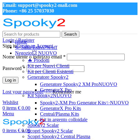
Email: support@spooky2-mall.com
Phone: +86 25 57037030
Search
Login / Register
Home
Sign in
Create an Account
🍉 Saldi Estivi
7% off
Negozio
💥 NUOVO
Nome utente o indirizzo email
*
🔥 Prodotti
Kit per Nuovi Clienti
Password
*
Kit per Clienti Esistenti
Generatore Spooky2
Log in
Generatore Spooky2 XM Pro
NUOVO
GeneratorX Pro
Lost your password?
Remember me
Kit Spooky2
NUOVO
Wishlist
Spooky2-XM Pro Generator Kits
✨NUOVO
0
items
€
0.00
GeneratorX Pro Kits
Menu
Central/Plasma Kits
Kit in argento colloidale
Spooky2 Scalar
0
items
€
0.00
Scopri Spooky2 Scalar
Scopri Spooky2 Central Plasma