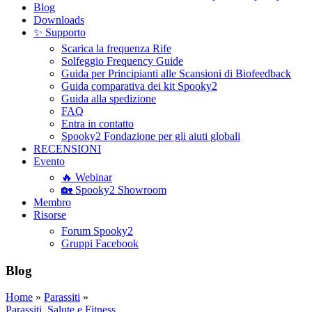
Blog
Downloads
✨ Supporto
Scarica la frequenza Rife
Solfeggio Frequency Guide
Guida per Principianti alle Scansioni di Biofeedback
Guida comparativa dei kit Spooky2
Guida alla spedizione
FAQ
Entra in contatto
Spooky2 Fondazione per gli aiuti globali
RECENSIONI
Evento
🔥 Webinar
🏡 Spooky2 Showroom
Membro
Risorse
Forum Spooky2
Gruppi Facebook
Blog
Home
»
Parassiti
»
Parassiti
,
Salute e Fitness