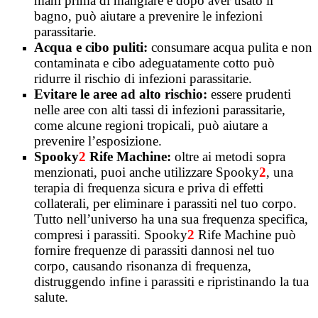
mani prima di mangiare e dopo aver usato il
bagno, può aiutare a prevenire le infezioni
parassitarie.
Acqua e cibo puliti:
consumare acqua pulita e non
contaminata e cibo adeguatamente cotto può
ridurre il rischio di infezioni parassitarie.
Evitare le aree ad alto rischio:
essere prudenti
nelle aree con alti tassi di infezioni parassitarie,
come alcune regioni tropicali, può aiutare a
prevenire l’esposizione.
Spooky
2
Rife Machine:
oltre ai metodi sopra
menzionati, puoi anche utilizzare Spooky
2
, una
terapia di frequenza sicura e priva di effetti
collaterali, per eliminare i parassiti nel tuo corpo.
Tutto nell’universo ha una sua frequenza specifica,
compresi i parassiti. Spooky
2
Rife Machine può
fornire frequenze di parassiti dannosi nel tuo
corpo, causando risonanza di frequenza,
distruggendo infine i parassiti e ripristinando la tua
salute.