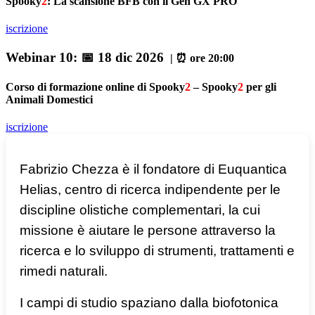
Spooky
2
: La scansione BFB con il Gen GX PRO
iscrizione
Webinar 10:
📅 18 dic 2026
| ⏰ ore 20:00
Corso di formazione online di Spooky
2
– Spooky
2
per gli
Animali Domestici
iscrizione
Fabrizio Chezza è il fondatore di Euquantica
Helias, centro di ricerca indipendente per le
discipline olistiche complementari, la cui
missione è aiutare le persone attraverso la
ricerca e lo sviluppo di strumenti, trattamenti e
rimedi naturali.
I campi di studio spaziano dalla biofotonica