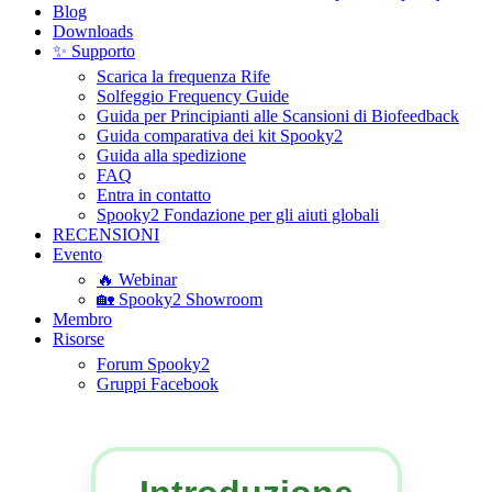
Blog
Downloads
✨ Supporto
Scarica la frequenza Rife
Solfeggio Frequency Guide
Guida per Principianti alle Scansioni di Biofeedback
Guida comparativa dei kit Spooky2
Guida alla spedizione
FAQ
Entra in contatto
Spooky2 Fondazione per gli aiuti globali
RECENSIONI
Evento
🔥 Webinar
🏡 Spooky2 Showroom
Membro
Risorse
Forum Spooky2
Gruppi Facebook