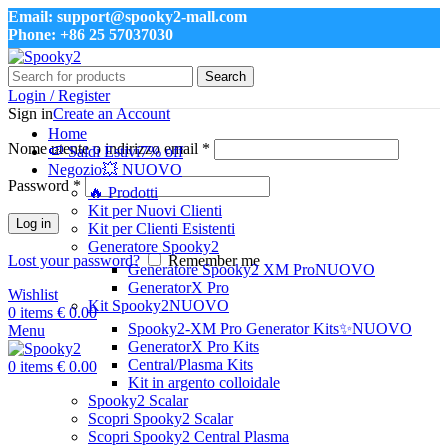
Email: support@spooky2-mall.com
Phone: +86 25 57037030
Search
Login / Register
Sign in
Create an Account
Home
Nome utente o indirizzo email
*
🍉 Saldi Estivi
7% off
Negozio
💥 NUOVO
Password
*
🔥 Prodotti
Kit per Nuovi Clienti
Log in
Kit per Clienti Esistenti
Generatore Spooky2
Lost your password?
Remember me
Generatore Spooky2 XM Pro
NUOVO
GeneratorX Pro
Wishlist
Kit Spooky2
NUOVO
0
items
€
0.00
Spooky2-XM Pro Generator Kits
✨NUOVO
Menu
GeneratorX Pro Kits
Central/Plasma Kits
0
items
€
0.00
Kit in argento colloidale
Spooky2 Scalar
Scopri Spooky2 Scalar
Scopri Spooky2 Central Plasma