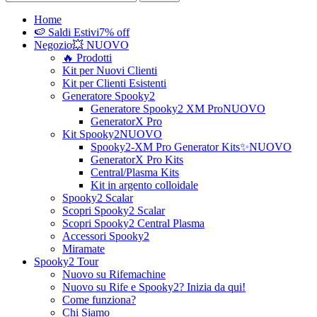
Home
🍉 Saldi Estivi
7% off
Negozio
💥 NUOVO
🔥 Prodotti
Kit per Nuovi Clienti
Kit per Clienti Esistenti
Generatore Spooky2
Generatore Spooky2 XM Pro
NUOVO
GeneratorX Pro
Kit Spooky2
NUOVO
Spooky2-XM Pro Generator Kits
✨NUOVO
GeneratorX Pro Kits
Central/Plasma Kits
Kit in argento colloidale
Spooky2 Scalar
Scopri Spooky2 Scalar
Scopri Spooky2 Central Plasma
Accessori Spooky2
Miramate
Spooky2 Tour
Nuovo su Rifemachine
Nuovo su Rife e Spooky2? Inizia da qui!
Come funziona?
Chi Siamo