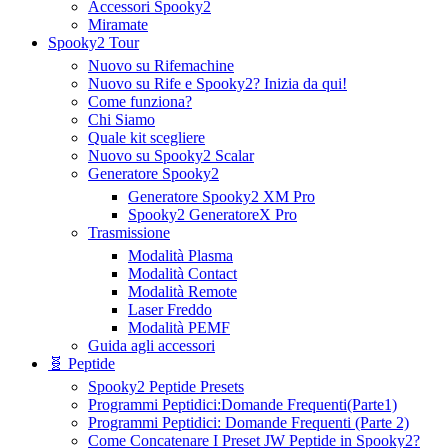
Accessori Spooky2
Miramate
Spooky2 Tour
Nuovo su Rifemachine
Nuovo su Rife e Spooky2? Inizia da qui!
Come funziona?
Chi Siamo
Quale kit scegliere
Nuovo su Spooky2 Scalar
Generatore Spooky2
Generatore Spooky2 XM Pro
Spooky2 GeneratoreX Pro
Trasmissione
Modalità Plasma
Modalità Contact
Modalità Remote
Laser Freddo
Modalità PEMF
Guida agli accessori
🧬 Peptide
Spooky2 Peptide Presets
Programmi Peptidici:Domande Frequenti(Parte1)
Programmi Peptidici: Domande Frequenti (Parte 2)
Come Concatenare I Preset JW Peptide in Spooky2?