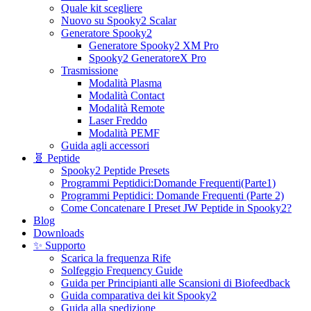
Quale kit scegliere
Nuovo su Spooky2 Scalar
Generatore Spooky2
Generatore Spooky2 XM Pro
Spooky2 GeneratoreX Pro
Trasmissione
Modalità Plasma
Modalità Contact
Modalità Remote
Laser Freddo
Modalità PEMF
Guida agli accessori
🧬 Peptide
Spooky2 Peptide Presets
Programmi Peptidici:Domande Frequenti(Parte1)
Programmi Peptidici: Domande Frequenti (Parte 2)
Come Concatenare I Preset JW Peptide in Spooky2?
Blog
Downloads
✨ Supporto
Scarica la frequenza Rife
Solfeggio Frequency Guide
Guida per Principianti alle Scansioni di Biofeedback
Guida comparativa dei kit Spooky2
Guida alla spedizione