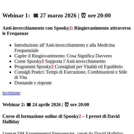
Webinar 1:
📅 27 marzo 2026
|
⏰ ore 20:00
Anti-invecchiamento con Spooky
2
: Ringiovanimento attraverso
le Frequenze
Introduzione all’Anti-invecchiamento e alla Medicina
Frequenziale
Capire il Ringiovanimento: Cosa Significa Davvero
Come Spooky
2
Supporta l’Anti-invecchiamento
Programmi Spooky
2
Consigliati per Vitalità ed Equilibrio
Consigli Pratici: Tempi di Esecuzione, Combinazioni e Stile
di Vita
Domande e risposte
iscrizione
Webinar 2: 📅 24 aprile 2026 | ⏰ ore 20:00
Corso di formazione online di Spooky
2
– I preset di David
Halliday
I preset DH Experimental Frequencies, creati da David Halliday,