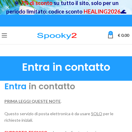
🌞
7% di sconto
su tutto il sito, solo per un
periodo limitato: codice sconto
HEALING2026
🌊
0
€
0.00
Entra in contatto
Entra
in contatto
PRIMA LEGGI QUESTE NOTE
.
Questo servizio di posta elettronica è da usare
SOLO
per le
richieste iniziali.