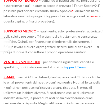
SUPPORTO TECNICO
– domande di natura tecnica
non possono
essere inviate qui
– a questo scopo è previsto il Forum Spooky2. È
possibile partecipare cliccando sul link Spooky
2
Forum nella barra
laterale a sinistra (si prega di leggere il
testo in grassetto
rosso
su
questa pagina, prima di procedere).
SUPPORTO MEDICO
– legalmente, solo i professionisti autorizzati
della salute possono offrire diagnosi o trattamenti e consulenze
mediche.
Quindi, per favore, non chiedere nulla del genere
. Il
nostro lavoro è quello di progettare sistemi Rife di alto livello – si
prega dunque di consultare il proprio operatore sanitario.
VENDITE / SPEDIZIONI
– per domande riguardanti vendite e
spedizioni, puoi inviare una mail al nostro
Support Team
.
E-MAIL
– se usi AOL o Hotmail, devi sapere che AOL blocca tutte
le email provenienti dal nostro dominio, mentre Hotmail le cancella
– quindi non potrete mai ricevere alcuna risposta. Si prega di
utilizzare un indirizzo diverso. Si noti anche che se si utilizza un
indirizzo di lavoro, le procedure anti-spam bloccheranno quasi
certamente la risposta. Meglio utilizzare un indirizzo personale.