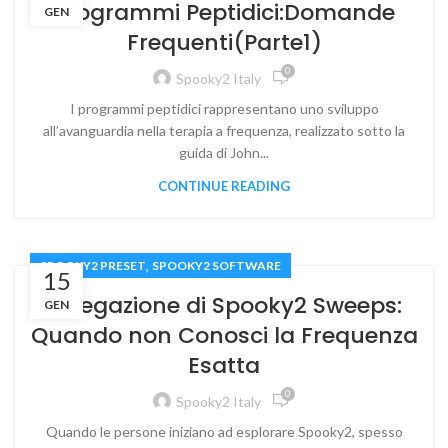
Programmi Peptidici:Domande
GEN
Frequenti(Parte1)
0
Spooky2 Italy
I programmi peptidici rappresentano uno sviluppo
all’avanguardia nella terapia a frequenza, realizzato sotto la
guida di John...
CONTINUE READING
,
SPOOKY2 PRESET
SPOOKY2 SOFTWARE
15
Spiegazione di Spooky2 Sweeps:
GEN
Quando non Conosci la Frequenza
Esatta
0
Spooky2 Italy
Quando le persone iniziano ad esplorare Spooky2, spesso