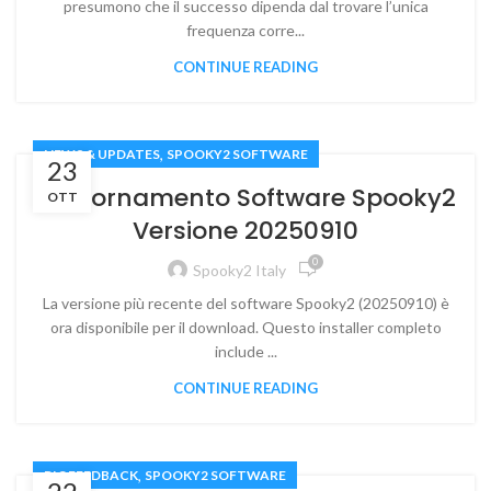
presumono che il successo dipenda dal trovare l’unica
frequenza corre...
CONTINUE READING
,
NEWS & UPDATES
SPOOKY2 SOFTWARE
23
Aggiornamento Software Spooky2
OTT
Versione 20250910
0
Spooky2 Italy
La versione più recente del software Spooky2 (20250910) è
ora disponibile per il download. Questo installer completo
include ...
CONTINUE READING
,
BIOFEEDBACK
SPOOKY2 SOFTWARE