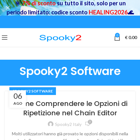
🌞
7% di sconto
su tutto il sito, solo per un
periodo limitato: codice sconto
HEALING2026
🌊
0
€
0.00
Spooky2 Software
SPOOKY2 SOFTWARE
06
Come Comprendere le Opzioni di
AGO
Ripetizione nel Chain Editor
0
Spooky2 Italy
Molti utilizzatori hanno già provato le opzioni disponibili nella