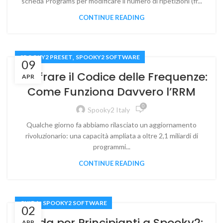
scheda Programs per modificare il numero di ripetizioni (fr...
CONTINUE READING
,
SPOOKY2 PRESET
SPOOKY2 SOFTWARE
09
Decifrare il Codice delle Frequenze:
APR
Come Funziona Davvero l’RRM
0
Spooky2 Italy
Qualche giorno fa abbiamo rilasciato un aggiornamento
rivoluzionario: una capacità ampliata a oltre 2,1 miliardi di
programmi...
CONTINUE READING
,
GUIDA
SPOOKY2 SOFTWARE
02
Guida per Principianti a Spooky2:
APR