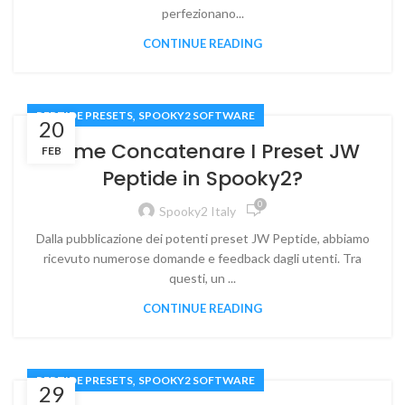
perfezionano...
CONTINUE READING
,
PEPTIDE PRESETS
SPOOKY2 SOFTWARE
20
Come Concatenare I Preset JW
FEB
Peptide in Spooky2?
0
Spooky2 Italy
Dalla pubblicazione dei potenti preset JW Peptide, abbiamo
ricevuto numerose domande e feedback dagli utenti. Tra
questi, un ...
CONTINUE READING
,
PEPTIDE PRESETS
SPOOKY2 SOFTWARE
29