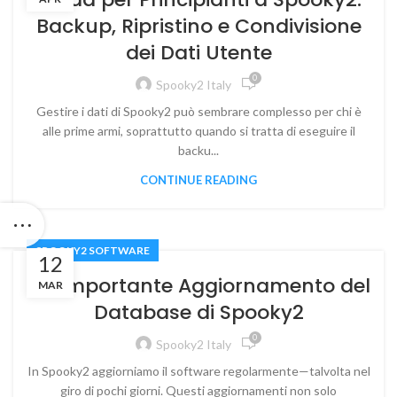
Backup, Ripristino e Condivisione
dei Dati Utente
0
Spooky2 Italy
Gestire i dati di Spooky2 può sembrare complesso per chi è
alle prime armi, soprattutto quando si tratta di eseguire il
backu...
CONTINUE READING
SPOOKY2 SOFTWARE
12
Un Importante Aggiornamento del
MAR
Database di Spooky2
0
Spooky2 Italy
In Spooky2 aggiorniamo il software regolarmente—talvolta nel
giro di pochi giorni. Questi aggiornamenti non solo