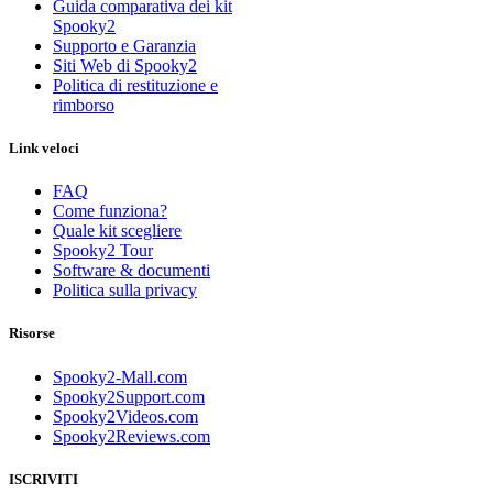
Guida comparativa dei kit
Spooky2
Supporto e Garanzia
Siti Web di Spooky2
Politica di restituzione e
rimborso
Link veloci
FAQ
Come funziona?
Quale kit scegliere
Spooky2 Tour
Software & documenti
Politica sulla privacy
Risorse
Spooky2-Mall.com
Spooky2Support.com
Spooky2Videos.com
Spooky2Reviews.com
ISCRIVITI