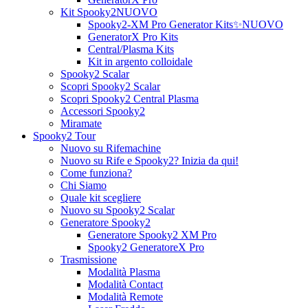
Kit Spooky2
NUOVO
Spooky2-XM Pro Generator Kits
✨NUOVO
GeneratorX Pro Kits
Central/Plasma Kits
Kit in argento colloidale
Spooky2 Scalar
Scopri Spooky2 Scalar
Scopri Spooky2 Central Plasma
Accessori Spooky2
Miramate
Spooky2 Tour
Nuovo su Rifemachine
Nuovo su Rife e Spooky2? Inizia da qui!
Come funziona?
Chi Siamo
Quale kit scegliere
Nuovo su Spooky2 Scalar
Generatore Spooky2
Generatore Spooky2 XM Pro
Spooky2 GeneratoreX Pro
Trasmissione
Modalità Plasma
Modalità Contact
Modalità Remote