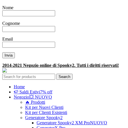
Nome
Cognome
Email
2014-2021 Negozio online di Spooky2. Tutti i diritti riservati!
Search
Home
🍉 Saldi Estivi
7% off
Negozio
💥 NUOVO
🔥 Prodotti
Kit per Nuovi Clienti
Kit per Clienti Esistenti
Generatore Spooky2
Generatore Spooky2 XM Pro
NUOVO
GeneratorX Pro