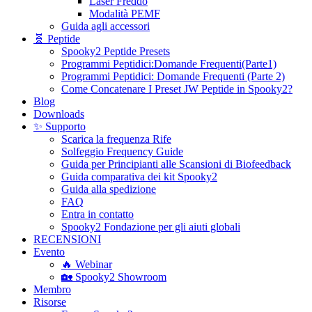
Laser Freddo
Modalità PEMF
Guida agli accessori
🧬 Peptide
Spooky2 Peptide Presets
Programmi Peptidici:Domande Frequenti(Parte1)
Programmi Peptidici: Domande Frequenti (Parte 2)
Come Concatenare I Preset JW Peptide in Spooky2?
Blog
Downloads
✨ Supporto
Scarica la frequenza Rife
Solfeggio Frequency Guide
Guida per Principianti alle Scansioni di Biofeedback
Guida comparativa dei kit Spooky2
Guida alla spedizione
FAQ
Entra in contatto
Spooky2 Fondazione per gli aiuti globali
RECENSIONI
Evento
🔥 Webinar
🏡 Spooky2 Showroom
Membro
Risorse