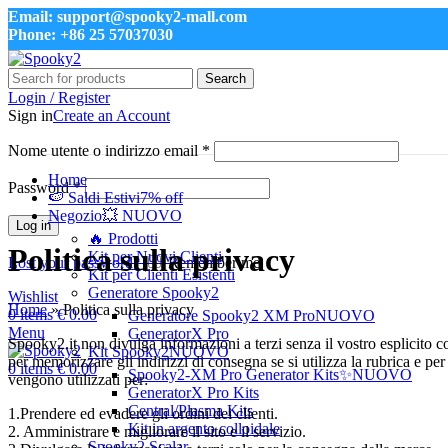
Email: support@spooky2-mall.com
Phone: +86 25 57037030
Search
Login / Register
Sign in
Create an Account
Nome utente o indirizzo email
*
Home
Password
*
🍉 Saldi Estivi
7% off
Negozio
💥 NUOVO
Log in
🔥 Prodotti
Politica sulla privacy
Kit per Nuovi Clienti
Lost your password?
Remember me
Kit per Clienti Esistenti
Generatore Spooky2
Wishlist
Home
»
Politica sulla privacy
0
items
€
0.00
Generatore Spooky2 XM Pro
NUOVO
Menu
GeneratorX Pro
Spooky2.it non divulga informazioni a terzi senza il vostro esplicito co
Kit Spooky2
NUOVO
per memorizzare gli indirizzi di consegna se si utilizza la rubrica e pe
0
items
€
0.00
Spooky2-XM Pro Generator Kits
✨NUOVO
vengono utilizzati per:
GeneratorX Pro Kits
Central/Plasma Kits
1.Prendere ed evadere gli ordini dei clienti.
Kit in argento colloidale
2. Amministrare e migliorare il sito e il servizio.
Spooky2 Scalar