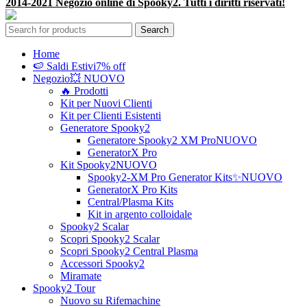
2014-2021 Negozio online di Spooky2. Tutti i diritti riservati!
Search
Home
🍉 Saldi Estivi
7% off
Negozio
💥 NUOVO
🔥 Prodotti
Kit per Nuovi Clienti
Kit per Clienti Esistenti
Generatore Spooky2
Generatore Spooky2 XM Pro
NUOVO
GeneratorX Pro
Kit Spooky2
NUOVO
Spooky2-XM Pro Generator Kits
✨NUOVO
GeneratorX Pro Kits
Central/Plasma Kits
Kit in argento colloidale
Spooky2 Scalar
Scopri Spooky2 Scalar
Scopri Spooky2 Central Plasma
Accessori Spooky2
Miramate
Spooky2 Tour
Nuovo su Rifemachine