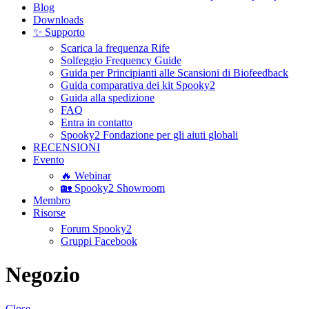
Blog
Downloads
✨ Supporto
Scarica la frequenza Rife
Solfeggio Frequency Guide
Guida per Principianti alle Scansioni di Biofeedback
Guida comparativa dei kit Spooky2
Guida alla spedizione
FAQ
Entra in contatto
Spooky2 Fondazione per gli aiuti globali
RECENSIONI
Evento
🔥 Webinar
🏡 Spooky2 Showroom
Membro
Risorse
Forum Spooky2
Gruppi Facebook
Negozio
Close