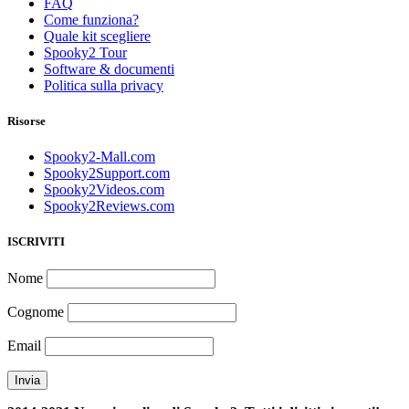
FAQ
Come funziona?
Quale kit scegliere
Spooky2 Tour
Software & documenti
Politica sulla privacy
Risorse
Spooky2-Mall.com
Spooky2Support.com
Spooky2Videos.com
Spooky2Reviews.com
ISCRIVITI
Nome
Cognome
Email