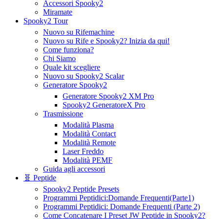
Accessori Spooky2
Miramate
Spooky2 Tour
Nuovo su Rifemachine
Nuovo su Rife e Spooky2? Inizia da qui!
Come funziona?
Chi Siamo
Quale kit scegliere
Nuovo su Spooky2 Scalar
Generatore Spooky2
Generatore Spooky2 XM Pro
Spooky2 GeneratoreX Pro
Trasmissione
Modalità Plasma
Modalità Contact
Modalità Remote
Laser Freddo
Modalità PEMF
Guida agli accessori
🧬 Peptide
Spooky2 Peptide Presets
Programmi Peptidici:Domande Frequenti(Parte1)
Programmi Peptidici: Domande Frequenti (Parte 2)
Come Concatenare I Preset JW Peptide in Spooky2?