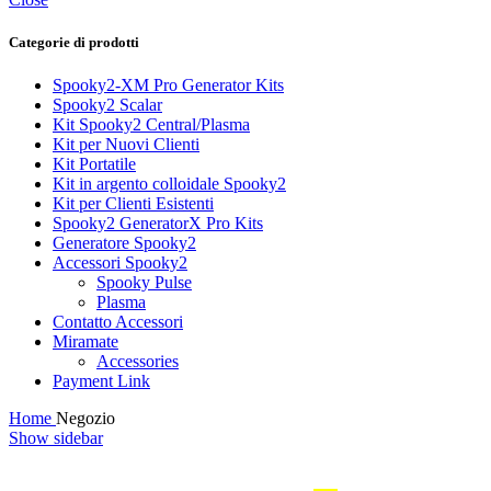
Categorie di prodotti
Spooky2-XM Pro Generator Kits
Spooky2 Scalar
Kit Spooky2 Central/Plasma
Kit per Nuovi Clienti
Kit Portatile
Kit in argento colloidale Spooky2
Kit per Clienti Esistenti
Spooky2 GeneratorX Pro Kits
Generatore Spooky2
Accessori Spooky2
Spooky Pulse
Plasma
Contatto Accessori
Miramate
Accessories
Payment Link
Home
Negozio
Show sidebar