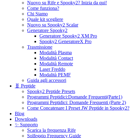
Nuovo su Rife e Spooky2? Inizia da qui!
Come funziona?
Chi Siamo
Quale kit scegliere
Nuovo su Spooky2 Scalar
Generatore Spooky2
Generatore Spooky2 XM Pro
Spooky2 GeneratoreX Pro
Trasmissione
Modalità Plasma
Modalità Contact
Modalità Remote
Laser Freddo
Modalità PEMF
Guida agli accessori
🧬 Peptide
Spooky2 Peptide Presets
Programmi Peptidici:Domande Frequenti(Parte1)
Programmi Peptidici: Domande Frequenti (Parte 2)
Come Concatenare I Preset JW Peptide in Spooky2?
Blog
Downloads
✨ Supporto
Scarica la frequenza Rife
Solfeggio Frequency Guide