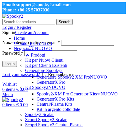
Email: support@spooky2-mall.com
Phone: +86 25 57037030
Search
Login / Register
Sign in
Create an Account
Home
Nome utente o indirizzo email
*
🍉 Saldi Estivi
7% off
Negozio
💥 NUOVO
Password
*
🔥 Prodotti
Kit per Nuovi Clienti
Log in
Kit per Clienti Esistenti
Generatore Spooky2
Lost your password?
Remember me
Generatore Spooky2 XM Pro
NUOVO
GeneratorX Pro
Wishlist
Kit Spooky2
NUOVO
0
items
€
0.00
Spooky2-XM Pro Generator Kits
✨NUOVO
Menu
GeneratorX Pro Kits
Central/Plasma Kits
0
items
€
0.00
Kit in argento colloidale
Spooky2 Scalar
Scopri Spooky2 Scalar
Scopri Spooky2 Central Plasma