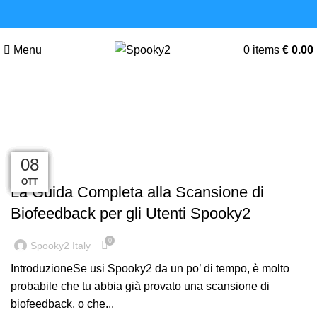
Menu
0
items
€
0.00
Guida
03
02
04
15
31
23
08
,
BIOFEEDBACK
GUIDA
MAG
APR
GEN
LUG
OTT
OTT
DIC
La Guida Completa alla Scansione di
Biofeedback per gli Utenti Spooky2
0
Spooky2 Italy
IntroduzioneSe usi Spooky2 da un po’ di tempo, è molto
probabile che tu abbia già provato una scansione di
biofeedback, o che...