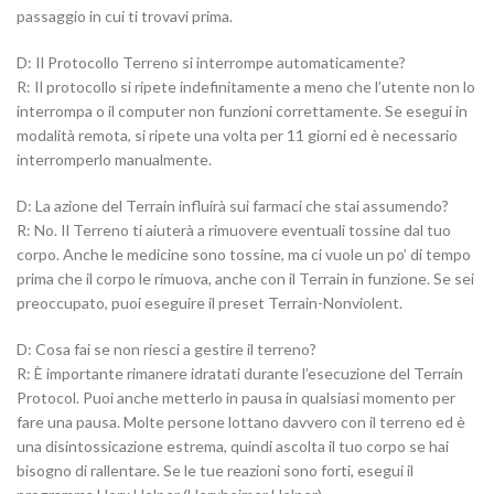
passaggio in cui ti trovavi prima.
D: Il Protocollo Terreno si interrompe automaticamente?
R: Il protocollo si ripete indefinitamente a meno che l’utente non lo
interrompa o il computer non funzioni correttamente. Se esegui in
modalità remota, si ripete una volta per 11 giorni ed è necessario
interromperlo manualmente.
D: La azione del Terrain influirà sui farmaci che stai assumendo?
R: No. Il Terreno ti aiuterà a rimuovere eventuali tossine dal tuo
corpo. Anche le medicine sono tossine, ma ci vuole un po’ di tempo
prima che il corpo le rimuova, anche con il Terrain in funzione. Se sei
preoccupato, puoi eseguire il preset Terrain-Nonviolent.
D: Cosa fai se non riesci a gestire il terreno?
R: È importante rimanere idratati durante l’esecuzione del Terrain
Protocol. Puoi anche metterlo in pausa in qualsiasi momento per
fare una pausa. Molte persone lottano davvero con il terreno ed è
una disintossicazione estrema, quindi ascolta il tuo corpo se hai
bisogno di rallentare. Se le tue reazioni sono forti, esegui il