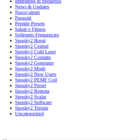
Imprinting di frequenza
News & Updates
Nuovi utenti
Parassiti
Peptide Presets
Salute e Fitness
Solfeggio Frequencies
Spooky2 Boost
Spooky2 Central
Spooky2 Cold Laser
Spooky2 Contatto
Spooky2 Generator
Spooky2 Mode
Spooky2 New Users
Spooky2 PEMF Coil
Spooky2 Preset
Spooky2 Remota
Spooky2 Scalar
Spooky2 Software
Spooky2 Terrain
Uncategorized