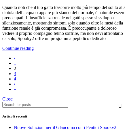
Quando noti che il tuo gatto trascorre molto più tempo del solito alla
ciotola dell’acqua o appare più stanco del normale, è naturale eseere
preoccupati. L’insufficienza renale nei gatti spesso si sviluppa
silenziosamente, mostrando sintomi solo quando oltre la metà della
funzione renale è già compromessa. È preoccupante e doloroso
vedere il proprio compagno felino soffrire, ma non devi affrontarlo
da solo; Spooky2 offre un programma peptidico dedicato
Continue reading
‹
1
2
3
4
›
»
Close
Articoli recenti
Nuove Soluzioni per il Glaucoma con i Peptidi Spooky2