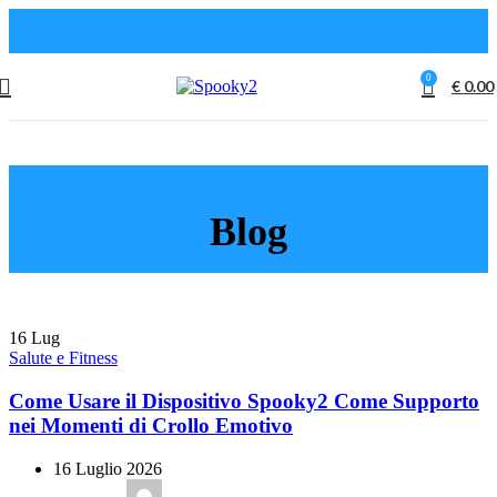
🌞
7% di sconto
su tutto il sito, solo per un periodo
limitato: codice sconto
HEALING2026
🌊
0
€
0.00
Blog
16
Lug
Salute e Fitness
Come Usare il Dispositivo Spooky2 Come Supporto
nei Momenti di Crollo Emotivo
16 Luglio 2026