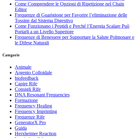
Come Comprendere le Opzioni di Ripetizione nel Chain
Editor
Frequenze di Guarigione per Favorire l’eliminazione delle
Tossine dal Sistema Digestivo
Come Funzionano i Peptidi e Perché l’Energia Scalare Può
Portarli a un Livello Superiore
Frequenze di Benessere per Supportare la Salute Polmonare e
le Difese Naturali
Categorie
Animale
Argento Colloidale
biofeedback
Capire Rife
Consigli Rife
DNA Resonant Frequencies
Formazione
Frequency Healing
Frequency Imprinting
Frequenze Rife
GeneratorX Pro
Guida
Herxheimer Reaction