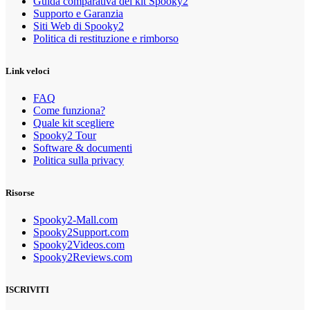
Guida comparativa dei kit Spooky2
Supporto e Garanzia
Siti Web di Spooky2
Politica di restituzione e rimborso
Link veloci
FAQ
Come funziona?
Quale kit scegliere
Spooky2 Tour
Software & documenti
Politica sulla privacy
Risorse
Spooky2-Mall.com
Spooky2Support.com
Spooky2Videos.com
Spooky2Reviews.com
ISCRIVITI