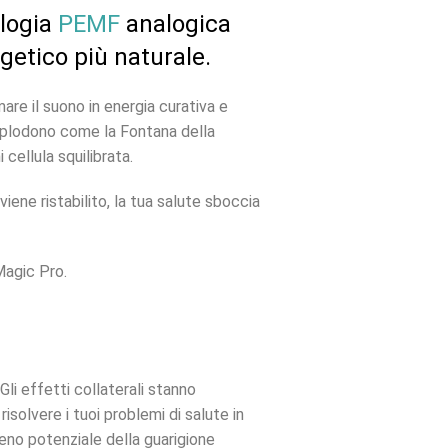
ologia
PEMF
analogica
getico più naturale.
re il suono in energia curativa e
splodono come la Fontana della
cellula squilibrata.
viene ristabilito, la tua salute sboccia
Magic Pro.
li effetti collaterali stanno
isolvere i tuoi problemi di salute in
ieno potenziale della guarigione