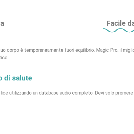
ma
Facile d
 tuo corpo è temporaneamente fuori equilibrio. Magic Pro, il migl
tico.
 di salute
e utilizzando un database audio completo. Devi solo premere un 