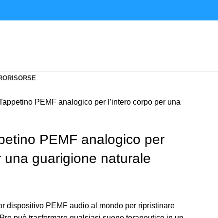
RO
RISORSE
Tappetino PEMF analogico per l’intero corpo per una
petino PEMF analogico per
er una guarigione naturale
or dispositivo PEMF audio al mondo per ripristinare
c Pro può trasformare qualsiasi suono terapeutico in un