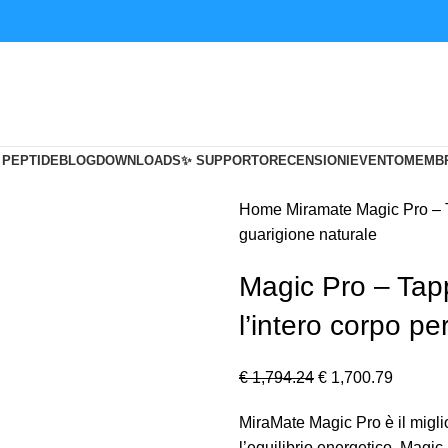
riodo limitato: codice sconto
HEALING2026
🌊
 PEPTIDE
BLOG
DOWNLOADS
✨ SUPPORTO
RECENSIONI
EVENTO
MEMB
Home
Miramate
Magic Pro – 
guarigione naturale
Magic Pro – Tap
l’intero corpo p
€
1,794.24
€
1,700.79
MiraMate Magic Pro è il migli
l’equilibrio energetico. Magi