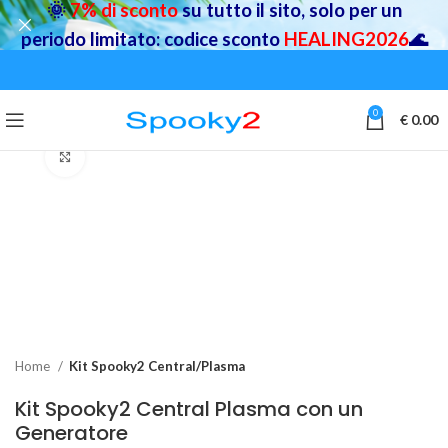
🌞
7% di sconto
su tutto il sito, solo per un
periodo limitato: codice sconto
HEALING2026
🌊
0
€
0.00
Click to enlarge
Home
Kit Spooky2 Central/Plasma
Kit Spooky2 Central Plasma con un
Generatore