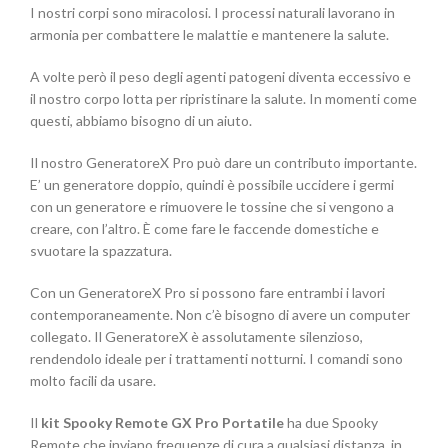
I nostri corpi sono miracolosi. I processi naturali lavorano in
armonia per combattere le malattie e mantenere la salute.
A volte però il peso degli agenti patogeni diventa eccessivo e
il nostro corpo lotta per ripristinare la salute. In momenti come
questi, abbiamo bisogno di un aiuto.
Il nostro GeneratoreX Pro può dare un contributo importante.
E’ un generatore doppio, quindi è possibile uccidere i germi
con un generatore e rimuovere le tossine che si vengono a
creare, con l’altro. È come fare le faccende domestiche e
svuotare la spazzatura.
Con un GeneratoreX Pro si possono fare entrambi i lavori
contemporaneamente. Non c’è bisogno di avere un computer
collegato. Il GeneratoreX è assolutamente silenzioso,
rendendolo ideale per i trattamenti notturni. I comandi sono
molto facili da usare.
Il
kit Spooky Remote GX Pro Portatile
ha due Spooky
Remote che inviano frequenze di cura a qualsiasi distanza, in