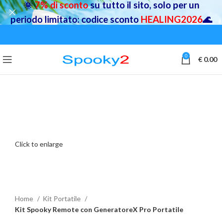
🌞
7% di sconto
su tutto il sito, solo per un
periodo limitato: codice sconto
HEALING2026
🌊
0
€
0.00
Click to enlarge
Home
Kit Portatile
Kit Spooky Remote con GeneratoreX Pro Portatile