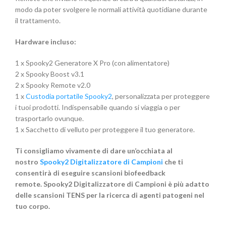
modo da poter svolgere le normali attività quotidiane durante
il trattamento.
Hardware incluso:
1 x Spooky2 Generatore X Pro (con alimentatore)
2 x Spooky Boost v3.1
2 x Spooky Remote v2.0
1 x
Custodia portatile Spooky2
, personalizzata per proteggere
i tuoi prodotti. Indispensabile quando si viaggia o per
trasportarlo ovunque.
1 x Sacchetto di velluto per proteggere il tuo generatore.
Ti consigliamo vivamente di dare un’occhiata al
nostro
Spooky2 Digitalizzatore di Campioni
che ti
consentirà di eseguire scansioni biofeedback
remote. Spooky2 Digitalizzatore di Campioni è più adatto
delle scansioni TENS per la ricerca di agenti patogeni nel
tuo corpo.