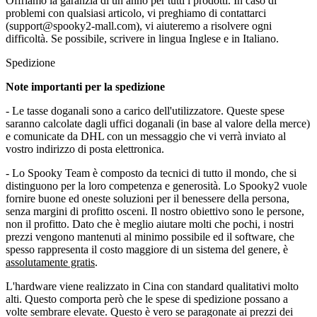
Offriamo la garanzia di un anno per tutti i prodotti. In caso di
problemi con qualsiasi articolo, vi preghiamo di contattarci
(support@spooky2-mall.com), vi aiuteremo a risolvere ogni
difficoltà. Se possibile, scrivere in lingua Inglese e in Italiano.
Spedizione
Note importanti per la spedizione
- Le tasse doganali sono a carico dell'utilizzatore. Queste spese
saranno calcolate dagli uffici doganali (in base al valore della merce)
e comunicate da DHL con un messaggio che vi verrà inviato al
vostro indirizzo di posta elettronica.
- Lo Spooky Team è composto da tecnici di tutto il mondo, che si
distinguono per la loro competenza e generosità. Lo Spooky2 vuole
fornire buone ed oneste soluzioni per il benessere della persona,
senza margini di profitto osceni. Il nostro obiettivo sono le persone,
non il profitto. Dato che è meglio aiutare molti che pochi, i nostri
prezzi vengono mantenuti al minimo possibile ed il software, che
spesso rappresenta il costo maggiore di un sistema del genere, è
assolutamente gratis
.
L'hardware viene realizzato in Cina con standard qualitativi molto
alti. Questo comporta però che le spese di spedizione possano a
volte sembrare elevate. Questo è vero se paragonate ai prezzi dei