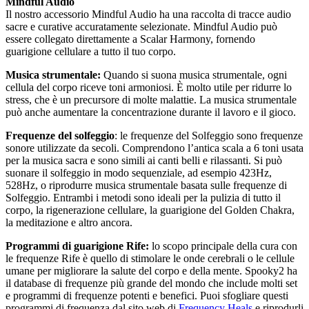
Mindful Audio
Il nostro accessorio Mindful Audio ha una raccolta di tracce audio
sacre e curative accuratamente selezionate. Mindful Audio può
essere collegato direttamente a Scalar Harmony, fornendo
guarigione cellulare a tutto il tuo corpo.
Musica strumentale:
Quando si suona musica strumentale, ogni
cellula del corpo riceve toni armoniosi. È molto utile per ridurre lo
stress, che è un precursore di molte malattie. La musica strumentale
può anche aumentare la concentrazione durante il lavoro e il gioco.
Frequenze del solfeggio
: le frequenze del Solfeggio sono frequenze
sonore utilizzate da secoli. Comprendono l’antica scala a 6 toni usata
per la musica sacra e sono simili ai canti belli e rilassanti. Si può
suonare il solfeggio in modo sequenziale, ad esempio 423Hz,
528Hz, o riprodurre musica strumentale basata sulle frequenze di
Solfeggio. Entrambi i metodi sono ideali per la pulizia di tutto il
corpo, la rigenerazione cellulare, la guarigione del Golden Chakra,
la meditazione e altro ancora.
Programmi di guarigione Rife:
lo scopo principale della cura con
le frequenze Rife è quello di stimolare le onde cerebrali o le cellule
umane per migliorare la salute del corpo e della mente. Spooky2 ha
il database di frequenze più grande del mondo che include molti set
e programmi di frequenze potenti e benefici. Puoi sfogliare questi
programmi di frequenza dal sito web di
Frequency Heals
e riprodurli