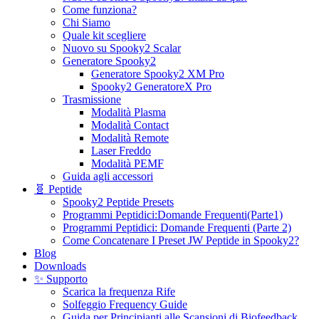
Come funziona?
Chi Siamo
Quale kit scegliere
Nuovo su Spooky2 Scalar
Generatore Spooky2
Generatore Spooky2 XM Pro
Spooky2 GeneratoreX Pro
Trasmissione
Modalità Plasma
Modalità Contact
Modalità Remote
Laser Freddo
Modalità PEMF
Guida agli accessori
🧬 Peptide
Spooky2 Peptide Presets
Programmi Peptidici:Domande Frequenti(Parte1)
Programmi Peptidici: Domande Frequenti (Parte 2)
Come Concatenare I Preset JW Peptide in Spooky2?
Blog
Downloads
✨ Supporto
Scarica la frequenza Rife
Solfeggio Frequency Guide
Guida per Principianti alle Scansioni di Biofeedback