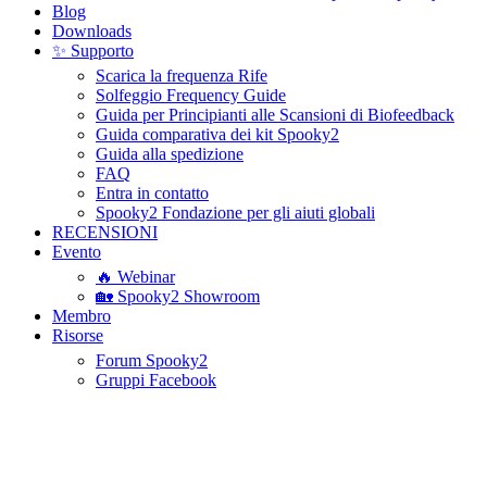
Blog
Downloads
✨ Supporto
Scarica la frequenza Rife
Solfeggio Frequency Guide
Guida per Principianti alle Scansioni di Biofeedback
Guida comparativa dei kit Spooky2
Guida alla spedizione
FAQ
Entra in contatto
Spooky2 Fondazione per gli aiuti globali
RECENSIONI
Evento
🔥 Webinar
🏡 Spooky2 Showroom
Membro
Risorse
Forum Spooky2
Gruppi Facebook