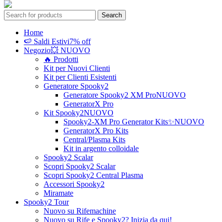
Search
Home
🍉 Saldi Estivi
7% off
Negozio
💥 NUOVO
🔥 Prodotti
Kit per Nuovi Clienti
Kit per Clienti Esistenti
Generatore Spooky2
Generatore Spooky2 XM Pro
NUOVO
GeneratorX Pro
Kit Spooky2
NUOVO
Spooky2-XM Pro Generator Kits
✨NUOVO
GeneratorX Pro Kits
Central/Plasma Kits
Kit in argento colloidale
Spooky2 Scalar
Scopri Spooky2 Scalar
Scopri Spooky2 Central Plasma
Accessori Spooky2
Miramate
Spooky2 Tour
Nuovo su Rifemachine
Nuovo su Rife e Spooky2? Inizia da qui!