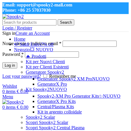
Email: support@spooky2-mall.com
Phone: +86 25 57037030
Search
Login / Register
Sign in
Create an Account
Home
Nome utente o indirizzo email
*
🍉 Saldi Estivi
7% off
Negozio
💥 NUOVO
Password
*
🔥 Prodotti
Kit per Nuovi Clienti
Log in
Kit per Clienti Esistenti
Generatore Spooky2
Lost your password?
Remember me
Generatore Spooky2 XM Pro
NUOVO
GeneratorX Pro
Wishlist
Kit Spooky2
NUOVO
0
items
€
0.00
Spooky2-XM Pro Generator Kits
✨NUOVO
Menu
GeneratorX Pro Kits
Central/Plasma Kits
0
items
€
0.00
Kit in argento colloidale
Spooky2 Scalar
Scopri Spooky2 Scalar
Scopri Spooky2 Central Plasma