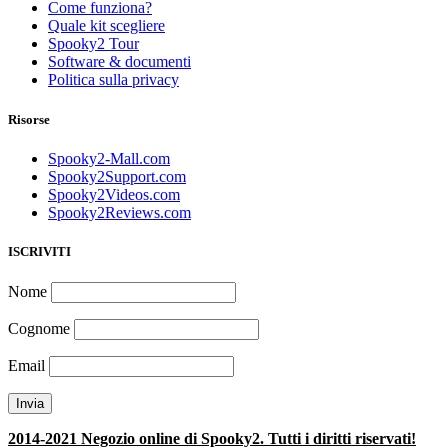
Come funziona?
Quale kit scegliere
Spooky2 Tour
Software & documenti
Politica sulla privacy
Risorse
Spooky2-Mall.com
Spooky2Support.com
Spooky2Videos.com
Spooky2Reviews.com
ISCRIVITI
Nome
Cognome
Email
2014-2021 Negozio online di Spooky2. Tutti i diritti riservati!