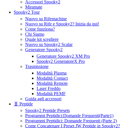
Accessori Spooky2
Miramate
Spooky2 Tour
Nuovo su Rifemachine
Nuovo su Rife e Spooky2? Inizia da qui!
Come funziona?
Chi Siamo
Quale kit scegliere
Nuovo su Spooky2 Scalar
Generatore Spooky2
Generatore Spooky2 XM Pro
Spooky2 GeneratoreX Pro
Trasmissione
Modalità Plasma
Modalità Contact
Modalità Remote
Laser Freddo
Modalità PEMF
Guida agli accessori
🧬 Peptide
Spooky2 Peptide Presets
Programmi Peptidici:Domande Frequenti(Parte1)
Programmi Peptidici: Domande Frequenti (Parte 2)
Come Concatenare I Preset JW Peptide in Spooky2?