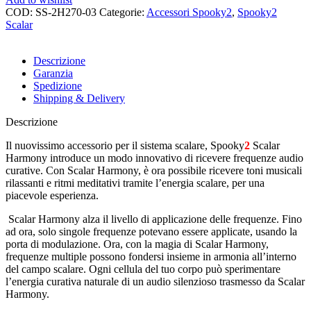
COD:
SS-2H270-03
Categorie:
Accessori Spooky2
,
Spooky2
Scalar
Share:
Descrizione
Garanzia
Spedizione
Shipping & Delivery
Descrizione
Il nuovissimo accessorio per il sistema scalare, Spooky
2
Scalar
Harmony introduce un modo innovativo di ricevere frequenze audio
curative. Con Scalar Harmony, è ora possibile ricevere toni musicali
rilassanti e ritmi meditativi tramite l’energia scalare, per una
piacevole esperienza.
Scalar Harmony alza il livello di applicazione delle frequenze. Fino
ad ora, solo singole frequenze potevano essere applicate, usando la
porta di modulazione. Ora, con la magia di Scalar Harmony,
frequenze multiple possono fondersi insieme in armonia all’interno
del campo scalare. Ogni cellula del tuo corpo può sperimentare
l’energia curativa naturale di un audio silenzioso trasmesso da Scalar
Harmony.