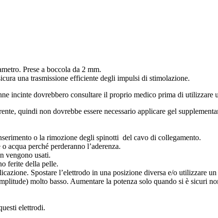
iametro. Prese a boccola da 2 mm.
cura una trasmissione efficiente degli impulsi di stimolazione.
ne incinte dovrebbero consultare il proprio medico prima di utilizzare 
te, quindi non dovrebbe essere necessario applicare gel supplementare. A
serimento o la rimozione degli spinotti del cavo di collegamento.
re o acqua perché perderanno l’aderenza.
on vengono usati.
o ferite della pelle.
azione. Spostare l’elettrodo in una posizione diversa e/o utilizzare un l
(Amplitude) molto basso. Aumentare la potenza solo quando si è sicuri no
esti elettrodi.