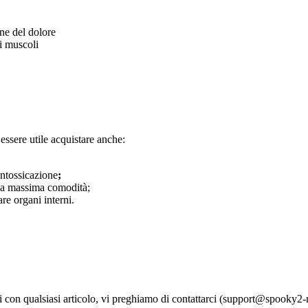
ne del dolore
i muscoli
ssere utile acquistare anche:
sintossicazione
;
 la massima comodità;
are organi interni.
mi con qualsiasi articolo, vi preghiamo di contattarci (support@spooky2-m