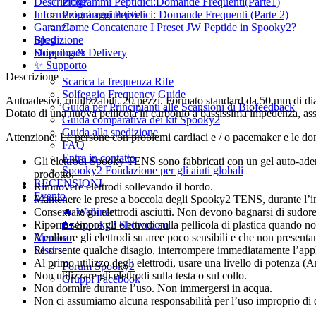
Descrizione
Programmi Peptidici:Domande Frequenti(Parte1)
Informazioni aggiuntive
Programmi Peptidici: Domande Frequenti (Parte 2)
Garanzia
Come Concatenare I Preset JW Peptide in Spooky2?
Spedizione
Blog
Shipping & Delivery
Downloads
✨ Supporto
Descrizione
Scarica la frequenza Rife
Solfeggio Frequency Guide
Autoadesivi, riutilizzabili. 20 pezzi. Formato standard da 50 mm di d
Guida per Principianti alle Scansioni di Biofeedback
Dotato di una nuova pellicola in carbonio a bassissima impedenza, assi
Guida comparativa dei kit Spooky2
Guida alla spedizione
Attenzione: Le persone con problemi cardiaci e / o pacemaker e le don
FAQ
Entra in contatto
Gli elettrodi Spooky TENS sono fabbricati con un gel auto-aderen
Spooky2 Fondazione per gli aiuti globali
prodotto.
RECENSIONI
Rimuovere elettrodi sollevando il bordo.
Evento
Mantenere le prese a boccola degli Spooky2 TENS, durante l’in
Conservare gli elettrodi asciutti. Non devono bagnarsi di sudo
🔥 Webinar
Riporre sempre gli elettrodi sulla pellicola di plastica quando n
🏡 Spooky2 Showroom
Applicare gli elettrodi su aree poco sensibili e che non presentan
Membro
Se si sente qualche disagio, interrompere immediatamente l’applic
Risorse
Al primo utilizzo degli elettrodi, usare una livello di potenza 
Forum Spooky2
Non utilizzare gli elettrodi sulla testa o sul collo.
Gruppi Facebook
Non dormire durante l’uso. Non immergersi in acqua.
Non ci assumiamo alcuna responsabilità per l’uso improprio di qu