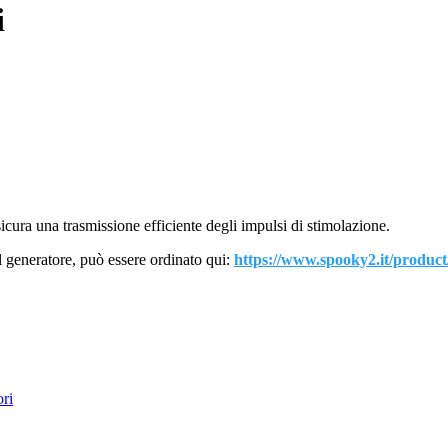
i
cura una trasmissione efficiente degli impulsi di stimolazione.
l generatore, può essere ordinato qui:
https://www.spooky2.it/product
ri