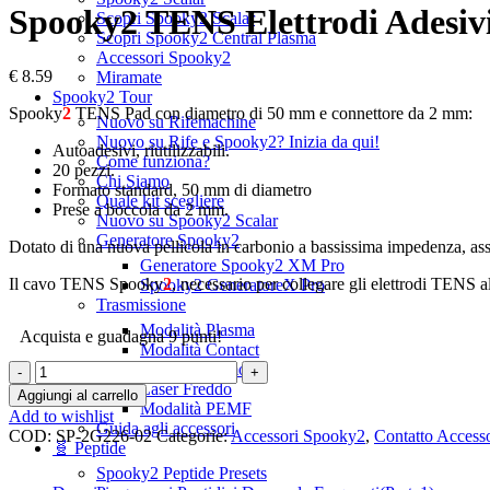
Spooky2 TENS Elettrodi Adesiv
Scopri Spooky2 Scalar
Scopri Spooky2 Central Plasma
Accessori Spooky2
€
8.59
Miramate
Spooky2 Tour
Spooky
2
TENS Pad con diametro di 50 mm e connettore da 2 mm:
Nuovo su Rifemachine
Nuovo su Rife e Spooky2? Inizia da qui!
Autoadesivi, riutilizzabili.
Come funziona?
20 pezzi.
Chi Siamo
Formato standard, 50 mm di diametro
Quale kit scegliere
Prese a boccola da 2 mm.
Nuovo su Spooky2 Scalar
Generatore Spooky2
Dotato di una nuova pellicola in carbonio a bassissima impedenza, assi
Generatore Spooky2 XM Pro
Il cavo TENS Spooky
2
, necessario per collegare gli elettrodi TENS a
Spooky2 GeneratoreX Pro
Trasmissione
Modalità Plasma
Acquista e guadagna 9 punti!
Modalità Contact
Modalità Remote
Laser Freddo
Aggiungi al carrello
Modalità PEMF
Add to wishlist
Guida agli accessori
COD:
SP-2G226-02
Categorie:
Accessori Spooky2
,
Contatto Accesso
🧬 Peptide
Share:
Spooky2 Peptide Presets