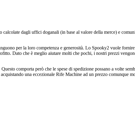
nno calcolate dagli uffici doganali (in base al valore della merce) e com
inguono per la loro competenza e generosità. Lo Spooky2 vuole fornire 
 profitto. Dato che è meglio aiutare molti che pochi, i nostri prezzi veng
i. Questo comporta però che le spese di spedizione possano a volte sembr
te acquistando una eccezionale Rife Machine ad un prezzo comunque mo