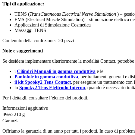
Tipi di applicazione:
TENS (
TransCutaneous Electrical Nerve Stimulation
) – gestio
EMS (Electrical Muscle Stimulation) – stimolazione elettrica de
Applicazioni di Stimolazione Cosmetica
Massaggi TENS
Contenuto della confezione: 20 pezzi
Note e suggerimenti
Se desidera implementare ulteriormente la modalità Contact, potrebbe e
i
Cilindri Manuali in gomma conduttiva
e le
Pantofole
in gomma conduttiva
, per trattamenti generali e di
il kit
Spooky2 Tens Contact
, per eseguire un trattamento con
lo
Spooky2 Tens Elettrodo Interno
, quando è necessario tratt
Per i dettagli, consultare l’elenco dei prodotti.
Informazioni aggiuntive
Peso
210 g
Garanzia
Offriamo la garanzia di un anno per tutti i prodotti. In caso di proble