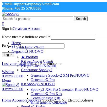
Email: support@spooky2-mall.com
Phone: +86 25 57037030
Search
Sign in
Create an Account
Nome utente o indirizzo email
*
Home
Password
*
🍉 Saldi Estivi
7% off
Negozio
💥 NUOVO
Log in
🔥 Prodotti
Kit per Nuovi Clienti
Lost your password?
Remember me
Kit per Clienti Esistenti
Generatore Spooky2
Wishlist
Generatore Spooky2 XM Pro
NUOVO
0
items
€
0.00
GeneratorX Pro
Menu
Click to enlarge
Kit Spooky2
NUOVO
0
items
€
0.00
Spooky2-XM Pro Generator Kits
✨NUOVO
GeneratorX Pro Kits
Central/Plasma Kits
Home
Accessori Spooky2
Spooky2 TENS Elettrodi Adesivi
Kit in argento colloidale
Spooky2 Scalar