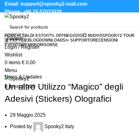
Email: support@spooky2-mall.com
Phone: +86 25 57037030
HOME
🍉 SALDI ESTIVI
7% OFF
NEGOZIO
💥 NUOVO
SPOOKY2 TOUR
Search
🧬 PEPTIDE
BLOG
DOWNLOADS
✨ SUPPORTO
RECENSIONI
EVENTO
MEMBRO
RISORSE
Login / Register
Blog
Wishlist
0
items
€
0.00
Menu
News & Updates
Un altro Utilizzo “Magico” degli
0
items
€
0.00
Adesivi (Stickers) Olografici
29 Maggio 2025
Posted by
Spooky2 Italy