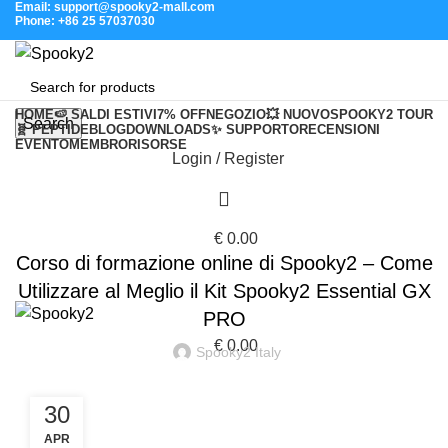
Email: support@spooky2-mall.com
Phone: +86 25 57037030
HOME
🍉 SALDI ESTIVI
7% OFF
NEGOZIO
💥 NUOVO
SPOOKY2 TOUR
Search
🧬 PEPTIDE
BLOG
DOWNLOADS
✨ SUPPORTO
RECENSIONI
EVENTO
MEMBRO
RISORSE
Login / Register
Blog
FORMAZIONE
€
0.00
Corso di formazione online di Spooky2 – Come
Utilizzare al Meglio il Kit Spooky2 Essential GX
PRO
€
0.00
Spooky2 Italy
30
APR