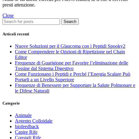
presti attenzione.
Close
Search
Articoli recenti
Nuove Soluzioni per il Glaucoma con i Peptidi Spooky2
Come Comprendere le Opzioni di Ripetizione nel Chain
Editor
Frequenze di Guarigione per Favorire l’eliminazione delle
Tossine dal Sistema Digestivo
Come Funzionano i Peptidi e Perché l’Energia Scalare Può
Portarli a un Livello Superiore
Frequenze di Benessere per Supportare la Salute Polmonare e
le Difese Naturali
Categorie
Animale
Argento Colloidale
biofeedback
Capire Rife
Consigli Rife