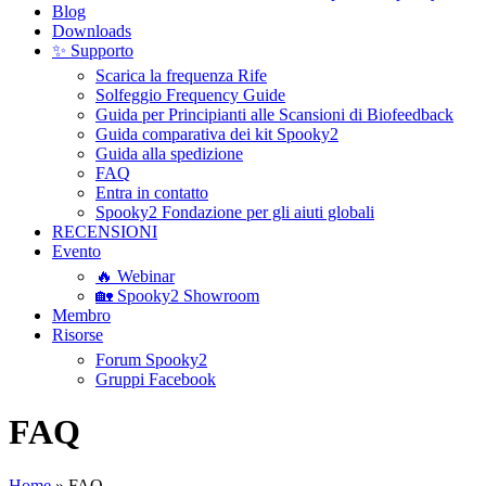
Blog
Downloads
✨ Supporto
Scarica la frequenza Rife
Solfeggio Frequency Guide
Guida per Principianti alle Scansioni di Biofeedback
Guida comparativa dei kit Spooky2
Guida alla spedizione
FAQ
Entra in contatto
Spooky2 Fondazione per gli aiuti globali
RECENSIONI
Evento
🔥 Webinar
🏡 Spooky2 Showroom
Membro
Risorse
Forum Spooky2
Gruppi Facebook
FAQ
Home
»
FAQ