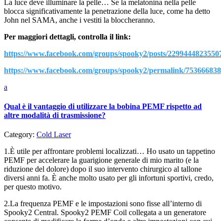
La luce deve illuminare la pelle… Se la melatonina nella pelle
blocca significativamente la penetrazione della luce, come ha detto
John nel SAMA, anche i vestiti la bloccheranno.
Per maggiori dettagli, controlla il link:
https://www.facebook.com/groups/spooky2/posts/2299444823550
https://www.facebook.com/groups/spooky2/permalink/75366683
a
Qual è il vantaggio di utilizzare la bobina PEMF rispetto ad
altre modalità di trasmissione?
Category:
Cold Laser
1.È utile per affrontare problemi localizzati… Ho usato un tappetino
PEMF per accelerare la guarigione generale di mio marito (e la
riduzione del dolore) dopo il suo intervento chirurgico al tallone
diversi anni fa. È anche molto usato per gli infortuni sportivi, credo,
per questo motivo.
2.La frequenza PEMF e le impostazioni sono fisse all’interno di
Spooky2 Central. Spooky2 PEMF Coil collegata a un generatore