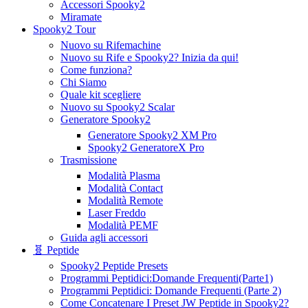
Accessori Spooky2
Miramate
Spooky2 Tour
Nuovo su Rifemachine
Nuovo su Rife e Spooky2? Inizia da qui!
Come funziona?
Chi Siamo
Quale kit scegliere
Nuovo su Spooky2 Scalar
Generatore Spooky2
Generatore Spooky2 XM Pro
Spooky2 GeneratoreX Pro
Trasmissione
Modalità Plasma
Modalità Contact
Modalità Remote
Laser Freddo
Modalità PEMF
Guida agli accessori
🧬 Peptide
Spooky2 Peptide Presets
Programmi Peptidici:Domande Frequenti(Parte1)
Programmi Peptidici: Domande Frequenti (Parte 2)
Come Concatenare I Preset JW Peptide in Spooky2?