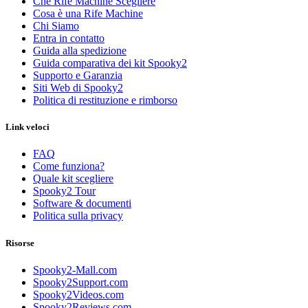
Che Rife Machine Scegliere
Cosa è una Rife Machine
Chi Siamo
Entra in contatto
Guida alla spedizione
Guida comparativa dei kit Spooky2
Supporto e Garanzia
Siti Web di Spooky2
Politica di restituzione e rimborso
Link veloci
FAQ
Come funziona?
Quale kit scegliere
Spooky2 Tour
Software & documenti
Politica sulla privacy
Risorse
Spooky2-Mall.com
Spooky2Support.com
Spooky2Videos.com
Spooky2Reviews.com