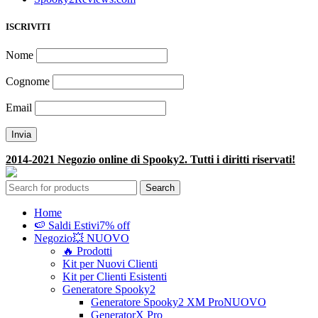
ISCRIVITI
Nome
Cognome
Email
2014-2021 Negozio online di Spooky2. Tutti i diritti riservati!
Search
Home
🍉 Saldi Estivi
7% off
Negozio
💥 NUOVO
🔥 Prodotti
Kit per Nuovi Clienti
Kit per Clienti Esistenti
Generatore Spooky2
Generatore Spooky2 XM Pro
NUOVO
GeneratorX Pro