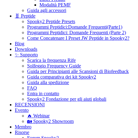
Modalità PEMF
Guida agli accessori
🧬 Peptide
Spooky2 Peptide Presets
Programmi Peptidici:Domande Frequenti(Parte1)
Programmi Peptidici: Domande Frequenti (Parte 2)
Come Concatenare I Preset JW Peptide in Spooky2?
Blog
Downloads
✨ Supporto
Scarica la frequenza Rife
Solfeggio Frequency Guide
Guida per Principianti alle Scansioni di Biofeedback
Guida comparativa dei kit Spooky2
Guida alla spedizione
FAQ
Entra in contatto
Spooky2 Fondazione per gli aiuti globali
RECENSIONI
Evento
🔥 Webinar
🏡 Spooky2 Showroom
Membro
Risorse
Forum Spooky2