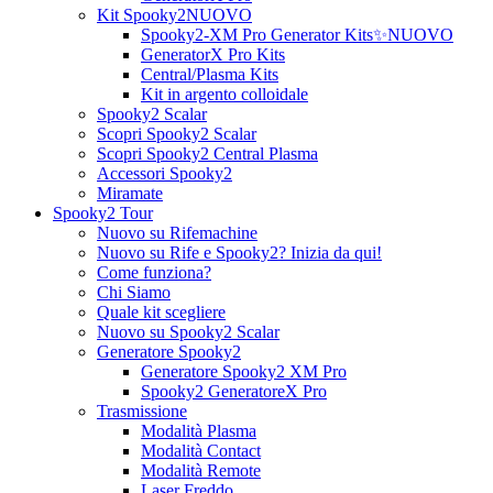
Kit Spooky2
NUOVO
Spooky2-XM Pro Generator Kits
✨NUOVO
GeneratorX Pro Kits
Central/Plasma Kits
Kit in argento colloidale
Spooky2 Scalar
Scopri Spooky2 Scalar
Scopri Spooky2 Central Plasma
Accessori Spooky2
Miramate
Spooky2 Tour
Nuovo su Rifemachine
Nuovo su Rife e Spooky2? Inizia da qui!
Come funziona?
Chi Siamo
Quale kit scegliere
Nuovo su Spooky2 Scalar
Generatore Spooky2
Generatore Spooky2 XM Pro
Spooky2 GeneratoreX Pro
Trasmissione
Modalità Plasma
Modalità Contact
Modalità Remote
Laser Freddo