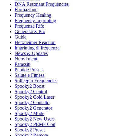
DNA Resonant Frequencies
Formazione
Frequency Healing
Frequency Imprinting
Frequenze Rife
GeneratorX Pro
Guida
Herxheimer Reaction
Imprinting di frequenza
News & Updates
Nuovi utenti
Parassiti
Peptide Presets
Salute e Fitness
Solfeggio Frequencies
Spooky2 Boost
Spooky2 Central
Spooky2 Cold Laser
Spooky2 Contatto
Spooky2 Generator
Spooky2 Mode
Spooky2 New Users
Spooky2 PEMF Coil
Spooky2 Preset
Spooky2 Remota