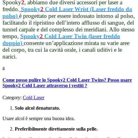
Spooky
2
, abbiamo due diversi accessori per laser a
freddo.
Spooky
2
Cold Laser Wrist (Laser freddo da
polso)
è progettato per essere indossato intorno al polso,
facilitando il ripristino dell’intero afflusso di sangue, del
tunnel carpale e del complesso dei meridiani. Allo stesso
tempo,
Spooky
2
Cold Laser Twin (laser freddo
doppio)
consente un’applicazione mirata su varie aree
del corpo, tra cui la cavità orale, i canali uditivi e le
narici.
a
Come posso pulire lo Spooky2 Cold Laser Twins? Posso usare
Spooky2 Cold Laser attraverso i vestiti ?
Category:
Cold Laser
Solo alcol denaturato.
Usare alcol è sempre una buona idea.
Preferibilmente direttamente sulla pelle.