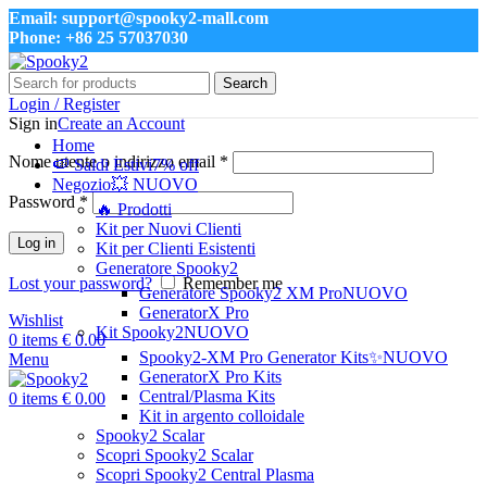
Email: support@spooky2-mall.com
Phone: +86 25 57037030
Search
Login / Register
Sign in
Create an Account
Home
Nome utente o indirizzo email
*
🍉 Saldi Estivi
7% off
Negozio
💥 NUOVO
Password
*
🔥 Prodotti
Kit per Nuovi Clienti
Log in
Kit per Clienti Esistenti
Generatore Spooky2
Lost your password?
Remember me
Generatore Spooky2 XM Pro
NUOVO
GeneratorX Pro
Wishlist
Kit Spooky2
NUOVO
0
items
€
0.00
Spooky2-XM Pro Generator Kits
✨NUOVO
Menu
GeneratorX Pro Kits
Central/Plasma Kits
0
items
€
0.00
Kit in argento colloidale
Spooky2 Scalar
Scopri Spooky2 Scalar
Scopri Spooky2 Central Plasma