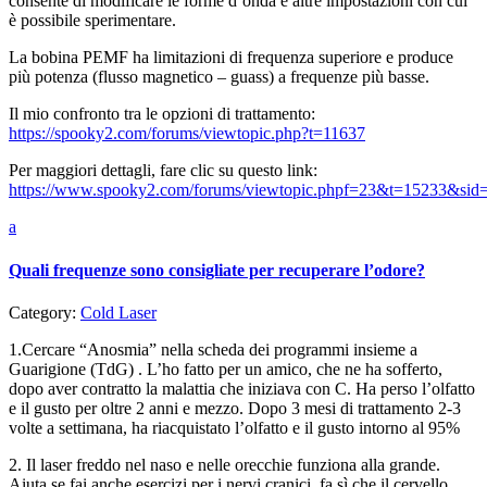
consente di modificare le forme d’onda e altre impostazioni con cui
è possibile sperimentare.
La bobina PEMF ha limitazioni di frequenza superiore e produce
più potenza (flusso magnetico – guass) a frequenze più basse.
Il mio confronto tra le opzioni di trattamento:
https://spooky2.com/forums/viewtopic.php?t=11637
Per maggiori dettagli, fare clic su questo link:
https://www.spooky2.com/forums/viewtopic.phpf=23&t=15233&si
a
Quali frequenze sono consigliate per recuperare l’odore?
Category:
Cold Laser
1.Cercare “Anosmia” nella scheda dei programmi insieme a
Guarigione (TdG) . L’ho fatto per un amico, che ne ha sofferto,
dopo aver contratto la malattia che iniziava con C. Ha perso l’olfatto
e il gusto per oltre 2 anni e mezzo. Dopo 3 mesi di trattamento 2-3
volte a settimana, ha riacquistato l’olfatto e il gusto intorno al 95%
2. Il laser freddo nel naso e nelle orecchie funziona alla grande.
Aiuta se fai anche esercizi per i nervi cranici, fa sì che il cervello