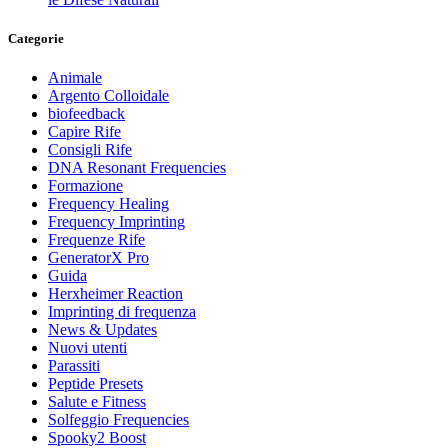
Categorie
Animale
Argento Colloidale
biofeedback
Capire Rife
Consigli Rife
DNA Resonant Frequencies
Formazione
Frequency Healing
Frequency Imprinting
Frequenze Rife
GeneratorX Pro
Guida
Herxheimer Reaction
Imprinting di frequenza
News & Updates
Nuovi utenti
Parassiti
Peptide Presets
Salute e Fitness
Solfeggio Frequencies
Spooky2 Boost