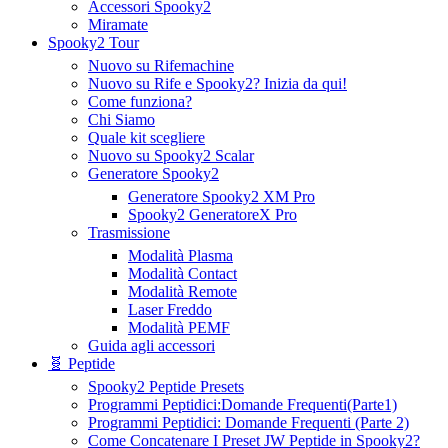
Accessori Spooky2
Miramate
Spooky2 Tour
Nuovo su Rifemachine
Nuovo su Rife e Spooky2? Inizia da qui!
Come funziona?
Chi Siamo
Quale kit scegliere
Nuovo su Spooky2 Scalar
Generatore Spooky2
Generatore Spooky2 XM Pro
Spooky2 GeneratoreX Pro
Trasmissione
Modalità Plasma
Modalità Contact
Modalità Remote
Laser Freddo
Modalità PEMF
Guida agli accessori
🧬 Peptide
Spooky2 Peptide Presets
Programmi Peptidici:Domande Frequenti(Parte1)
Programmi Peptidici: Domande Frequenti (Parte 2)
Come Concatenare I Preset JW Peptide in Spooky2?