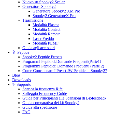
Nuovo su Spooky2 Scalar
Generatore Spooky2
Generatore Spooky2 XM Pro
Spooky2 GeneratoreX Pro
Trasmissione
Modalità Plasma
Modalità Contact
Modalità Remote
Laser Freddo
Modalità PEMF
Guida agli accessori
🧬 Peptide
Spooky2 Peptide Presets
Programmi Peptidici:Domande Frequenti(Parte1)
Programmi Peptidici: Domande Frequenti (Parte 2)
Come Concatenare I Preset JW Peptide in Spooky2?
Blog
Downloads
✨ Supporto
Scarica la frequenza Rife
Solfeggio Frequency Guide
Guida per Principianti alle Scansioni di Biofeedback
Guida comparativa dei kit Spooky2
Guida alla spedizione
FAQ