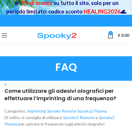
🌞
7% di sconto
su tutto il sito, solo per un
periodo limitato: codice sconto
HEALING2026
🌊
0
€
0.00
FAQ
a
Come utilizzare gli adesivi olografici per
effettuare l’imprinting di una frequenza?
Categories:
Imprinting
Spooky Remote
Spooky2 Plasma
Di solito, si consiglia di utilizzare
Spooky2 Remote
e
Spooky2
Plasma
per caricare le frequenze sugli adesivi olografici.