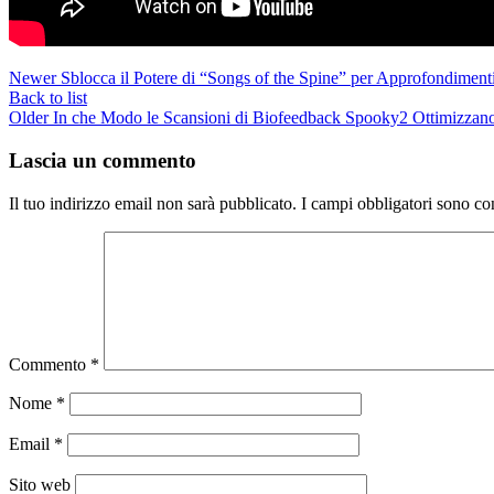
Newer
Sblocca il Potere di “Songs of the Spine” per Approfondiment
Back to list
Older
In che Modo le Scansioni di Biofeedback Spooky2 Ottimizzano 
Lascia un commento
Il tuo indirizzo email non sarà pubblicato.
I campi obbligatori sono co
Commento
*
Nome
*
Email
*
Sito web