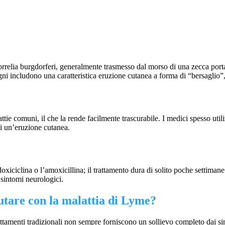
relia burgdorferi, generalmente trasmesso dal morso di una zecca portatr
gni includono una caratteristica eruzione cutanea a forma di “bersaglio”, f
ttie comuni, il che la rende facilmente trascurabile. I medici spesso util
di un’eruzione cutanea.
oxiciclina o l’amoxicillina; il trattamento dura di solito poche settimane
 sintomi neurologici.
utare con la malattia di Lyme?
attamenti tradizionali non sempre forniscono un sollievo completo dai sin