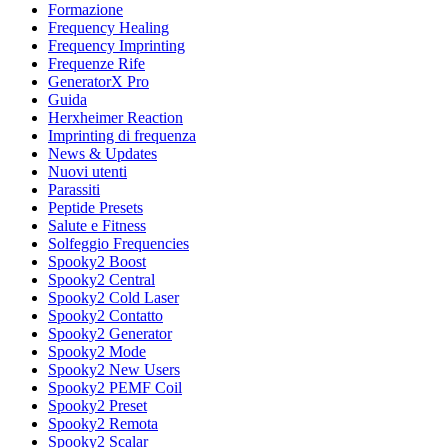
Formazione
Frequency Healing
Frequency Imprinting
Frequenze Rife
GeneratorX Pro
Guida
Herxheimer Reaction
Imprinting di frequenza
News & Updates
Nuovi utenti
Parassiti
Peptide Presets
Salute e Fitness
Solfeggio Frequencies
Spooky2 Boost
Spooky2 Central
Spooky2 Cold Laser
Spooky2 Contatto
Spooky2 Generator
Spooky2 Mode
Spooky2 New Users
Spooky2 PEMF Coil
Spooky2 Preset
Spooky2 Remota
Spooky2 Scalar