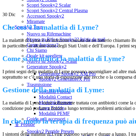
Scopri Spooky2 Scalar
Scopri Spooky2 Central Plasma
30
Dic
Accessori Spooky2
Miramate
Che cos’è la malattia di Lyme?
Spooky2 Tour
Nuovo su Rifemachine
Nuovo su Rife e Spooky2? Inizia da qui!
La malattia di Lyme è un’infezione causata da un batterio chiamato Bor
Come funziona?
in particolare in alcune zone degli Stati Uniti e dell’Europa. I primi se
Chi Siamo
Quale kit scegliere
Come si identifica la malattia di Lyme?
Nuovo su Spooky2 Scalar
Generatore Spooky2
I primi segni della malattia di Lyme possono assomigliare ad altre mala
Generatore Spooky2 XM Pro
soprattutto se c’è una storia di esposizione alle zecche o la comparsa 
Spooky2 GeneratoreX Pro
Trasmissione
Gestione della malattia di Lyme:
Modalità Plasma
Modalità Contact
Modalità Remote
La malattia di Lyme viene solitamente trattata con antibiotici come la d
Laser Freddo
condizione può portare a dolore a lungo termine, problemi articolari o
Modalità PEMF
Guida agli accessori
In che modo la terapia di frequenza può ai
🧬 Peptide
Spooky2 Peptide Presets
I sintomi della malattia di Lyme possono variare e durare a lungo. I tr