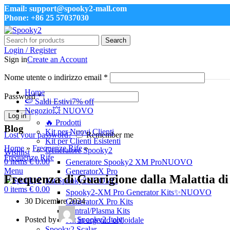
Email: support@spooky2-mall.com
Phone: +86 25 57037030
Search
Login / Register
Sign in
Create an Account
Nome utente o indirizzo email
*
Home
Password
*
🍉 Saldi Estivi
7% off
Negozio
💥 NUOVO
Log in
🔥 Prodotti
Blog
Kit per Nuovi Clienti
Lost your password?
Remember me
Kit per Clienti Esistenti
Home
»
Frequenze Rife
»
Generatore Spooky2
Wishlist
Frequenze Rife
0
items
€
0.00
Generatore Spooky2 XM Pro
NUOVO
Menu
GeneratorX Pro
Frequenza di Guarigione dalla Malattia d
Kit Spooky2
NUOVO
0
items
€
0.00
Spooky2-XM Pro Generator Kits
✨NUOVO
30 Dicembre 2024
GeneratorX Pro Kits
Central/Plasma Kits
Posted by
Spooky2 Italy
Kit in argento colloidale
Spooky2 Scalar