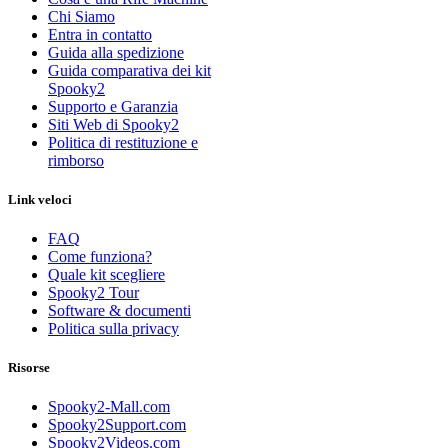
Chi Siamo
Entra in contatto
Guida alla spedizione
Guida comparativa dei kit
Spooky2
Supporto e Garanzia
Siti Web di Spooky2
Politica di restituzione e
rimborso
Link veloci
FAQ
Come funziona?
Quale kit scegliere
Spooky2 Tour
Software & documenti
Politica sulla privacy
Risorse
Spooky2-Mall.com
Spooky2Support.com
Spooky2Videos.com