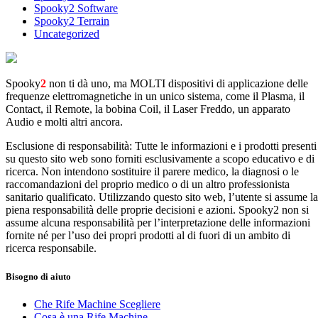
Spooky2 Software
Spooky2 Terrain
Uncategorized
Spooky
2
non ti dà uno, ma MOLTI dispositivi di applicazione delle
frequenze elettromagnetiche in un unico sistema, come il Plasma, il
Contact, il Remote, la bobina Coil, il Laser Freddo, un apparato
Audio e molti altri ancora.
Esclusione di responsabilità: Tutte le informazioni e i prodotti presenti
su questo sito web sono forniti esclusivamente a scopo educativo e di
ricerca. Non intendono sostituire il parere medico, la diagnosi o le
raccomandazioni del proprio medico o di un altro professionista
sanitario qualificato. Utilizzando questo sito web, l’utente si assume la
piena responsabilità delle proprie decisioni e azioni. Spooky2 non si
assume alcuna responsabilità per l’interpretazione delle informazioni
fornite né per l’uso dei propri prodotti al di fuori di un ambito di
ricerca responsabile.
Bisogno di aiuto
Che Rife Machine Scegliere
Cosa è una Rife Machine