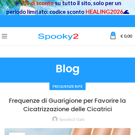
🌞
7% di sconto
su tutto il sito, solo per un
periodo limitato: codice sconto
HEALING2026
🌊
0
€
0.00
Blog
FREQUENZE RIFE
Frequenze di Guarigione per Favorire la
Cicatrizzazione delle Cicatrici
Spooky2 Italy