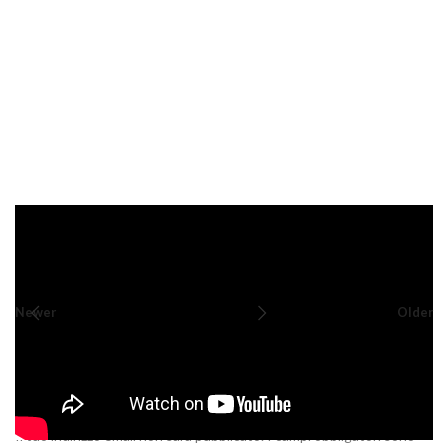
Newer
Older
LASCIA UN COMMENTO
Il tuo indirizzo email non sarà pubblicato.
I campi obbligatori sono