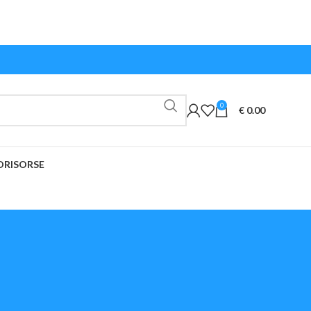
0
€
0.00
O
RISORSE