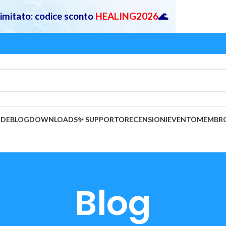
 limitato: codice sconto
HEALING2026
🌊
IDE
BLOG
DOWNLOADS
✨ SUPPORTO
RECENSIONI
EVENTO
MEMBR
Blog