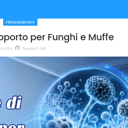
FREQUENZE RIFE
pporto per Funghi e Muffe
sted by
Spooky2 Italy