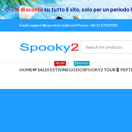
🌞
7% di sconto
su tutto il sito, solo per un periodo
Email: support@spooky2-mall.com
Phone: +86 25 57037030
7% OFF
💥 NUOVO
HOME
🍉 SALDI ESTIVI
NEGOZIO
SPOOKY2 TOUR
🧬 PEPT