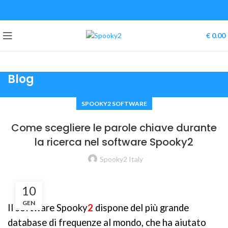
€
0.00
Blog
SPOOKY2 SOFTWARE
Come scegliere le parole chiave durante
la ricerca nel software Spooky2
Spooky2 Italy
10
GEN
Il software Spooky
2
dispone del più grande
database di frequenze al mondo, che ha aiutato