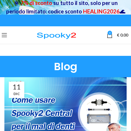
🌞
7% di sconto
su tutto il sito, solo per un
periodo limitato: codice sconto
HEALING2026
🌊
0
€
0.00
Blog
11
DIC