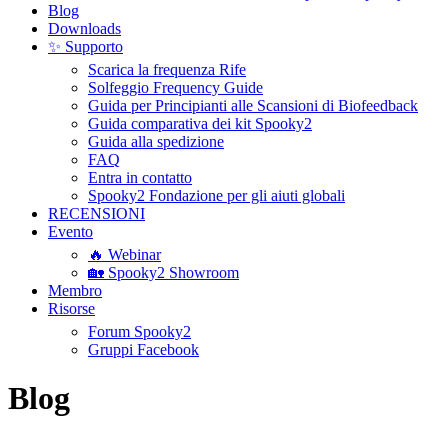
Blog
Downloads
✨ Supporto
Scarica la frequenza Rife
Solfeggio Frequency Guide
Guida per Principianti alle Scansioni di Biofeedback
Guida comparativa dei kit Spooky2
Guida alla spedizione
FAQ
Entra in contatto
Spooky2 Fondazione per gli aiuti globali
RECENSIONI
Evento
🔥 Webinar
🏡 Spooky2 Showroom
Membro
Risorse
Forum Spooky2
Gruppi Facebook
Blog