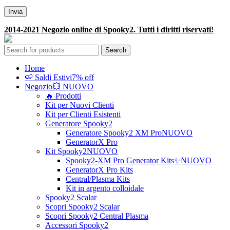
2014-2021 Negozio online di Spooky2. Tutti i diritti riservati!
Search
Home
🍉 Saldi Estivi
7% off
Negozio
💥 NUOVO
🔥 Prodotti
Kit per Nuovi Clienti
Kit per Clienti Esistenti
Generatore Spooky2
Generatore Spooky2 XM Pro
NUOVO
GeneratorX Pro
Kit Spooky2
NUOVO
Spooky2-XM Pro Generator Kits
✨NUOVO
GeneratorX Pro Kits
Central/Plasma Kits
Kit in argento colloidale
Spooky2 Scalar
Scopri Spooky2 Scalar
Scopri Spooky2 Central Plasma
Accessori Spooky2