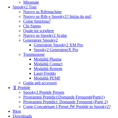
Miramate
Spooky2 Tour
Nuovo su Rifemachine
Nuovo su Rife e Spooky2? Inizia da qui!
Come funziona?
Chi Siamo
Quale kit scegliere
Nuovo su Spooky2 Scalar
Generatore Spooky2
Generatore Spooky2 XM Pro
Spooky2 GeneratoreX Pro
Trasmissione
Modalità Plasma
Modalità Contact
Modalità Remote
Laser Freddo
Modalità PEMF
Guida agli accessori
🧬 Peptide
Spooky2 Peptide Presets
Programmi Peptidici:Domande Frequenti(Parte1)
Programmi Peptidici: Domande Frequenti (Parte 2)
Come Concatenare I Preset JW Peptide in Spooky2?
Blog
Downloads