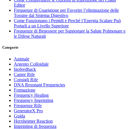
Editor
Frequenze di Guarigione per Favorire l’eliminazione delle
Tossine dal Sistema Digestivo
Come Funzionano i Peptidi e Perché l’Energia Scalare Può
Portarli a un Livello Superiore
Frequenze di Benessere per Supportare la Salute Polmonare e
le Difese Naturali
Categorie
Animale
Argento Colloidale
biofeedback
Capire Rife
Consigli Rife
DNA Resonant Frequencies
Formazione
Frequency Healing
Frequency Imprinting
Frequenze Rife
GeneratorX Pro
Guida
Herxheimer Reaction
Imprinting di frequenza