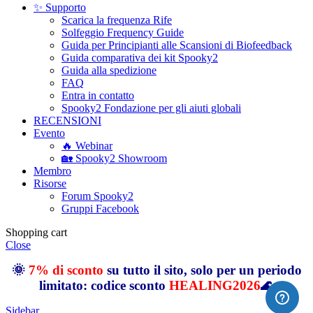
✨ Supporto
Scarica la frequenza Rife
Solfeggio Frequency Guide
Guida per Principianti alle Scansioni di Biofeedback
Guida comparativa dei kit Spooky2
Guida alla spedizione
FAQ
Entra in contatto
Spooky2 Fondazione per gli aiuti globali
RECENSIONI
Evento
🔥 Webinar
🏡 Spooky2 Showroom
Membro
Risorse
Forum Spooky2
Gruppi Facebook
Shopping cart
Close
🌞
7% di sconto
su tutto il sito, solo per un periodo
limitato: codice sconto
HEALING2026
🌊
Sidebar