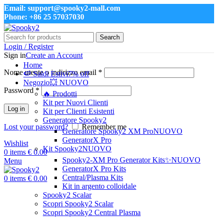
Email: support@spooky2-mall.com
Phone: +86 25 57037030
Search
Login / Register
Sign in
Create an Account
Home
Nome utente o indirizzo email
*
🍉 Saldi Estivi
7% off
Negozio
💥 NUOVO
Password
*
🔥 Prodotti
Kit per Nuovi Clienti
Log in
Kit per Clienti Esistenti
Generatore Spooky2
Lost your password?
Remember me
Generatore Spooky2 XM Pro
NUOVO
GeneratorX Pro
Wishlist
Kit Spooky2
NUOVO
0
items
€
0.00
Spooky2-XM Pro Generator Kits
✨NUOVO
Menu
GeneratorX Pro Kits
Central/Plasma Kits
0
items
€
0.00
Kit in argento colloidale
Spooky2 Scalar
Scopri Spooky2 Scalar
Scopri Spooky2 Central Plasma