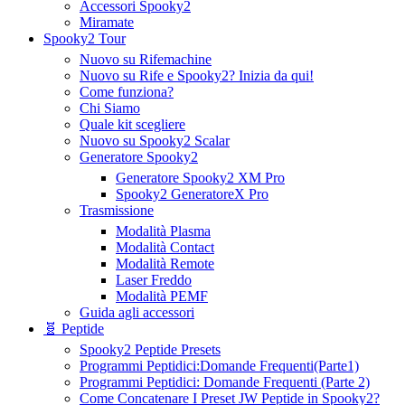
Accessori Spooky2
Miramate
Spooky2 Tour
Nuovo su Rifemachine
Nuovo su Rife e Spooky2? Inizia da qui!
Come funziona?
Chi Siamo
Quale kit scegliere
Nuovo su Spooky2 Scalar
Generatore Spooky2
Generatore Spooky2 XM Pro
Spooky2 GeneratoreX Pro
Trasmissione
Modalità Plasma
Modalità Contact
Modalità Remote
Laser Freddo
Modalità PEMF
Guida agli accessori
🧬 Peptide
Spooky2 Peptide Presets
Programmi Peptidici:Domande Frequenti(Parte1)
Programmi Peptidici: Domande Frequenti (Parte 2)
Come Concatenare I Preset JW Peptide in Spooky2?