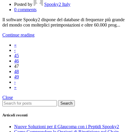
Posted by
Spooky2 Italy
0
comments
Il software Spooky2 dispone del database di frequenze più grande
del mondo con molteplici preimpostazioni e oltre 60.000 prog...
Continue reading
«
‹
45
46
47
48
49
›
»
Close
Search
Articoli recenti
Nuove Soluzioni per il Glaucoma con i Peptidi Spooky2
Come Comprendere le Opzioni di Ripetizione nel Chain