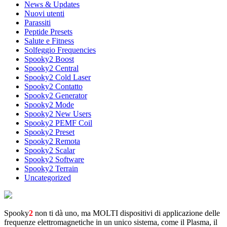
News & Updates
Nuovi utenti
Parassiti
Peptide Presets
Salute e Fitness
Solfeggio Frequencies
Spooky2 Boost
Spooky2 Central
Spooky2 Cold Laser
Spooky2 Contatto
Spooky2 Generator
Spooky2 Mode
Spooky2 New Users
Spooky2 PEMF Coil
Spooky2 Preset
Spooky2 Remota
Spooky2 Scalar
Spooky2 Software
Spooky2 Terrain
Uncategorized
Spooky
2
non ti dà uno, ma MOLTI dispositivi di applicazione delle
frequenze elettromagnetiche in un unico sistema, come il Plasma, il