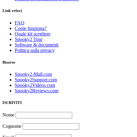
Link veloci
FAQ
Come funziona?
Quale kit scegliere
Spooky2 Tour
Software & documenti
Politica sulla privacy
Risorse
Spooky2-Mall.com
Spooky2Support.com
Spooky2Videos.com
Spooky2Reviews.com
ISCRIVITI
Nome
Cognome