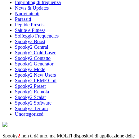
Imprinting di frequenza
News & Updates
Nuovi utenti
Parassiti
Peptide Presets
Salute e Fitness
Solfeggio Frequencies
Spooky2 Boost
Spooky2 Central
Spooky2 Cold Laser
Spooky2 Contatto
Spooky2 Generator
Spooky2 Mode
Spooky2 New Users
Spooky2 PEMF Coil
Spooky2 Preset
Spooky2 Remota
Spooky2 Scalar
Spooky2 Software
Spooky2 Terrain
Uncategorized
Spooky
2
non ti dà uno, ma MOLTI dispositivi di applicazione delle