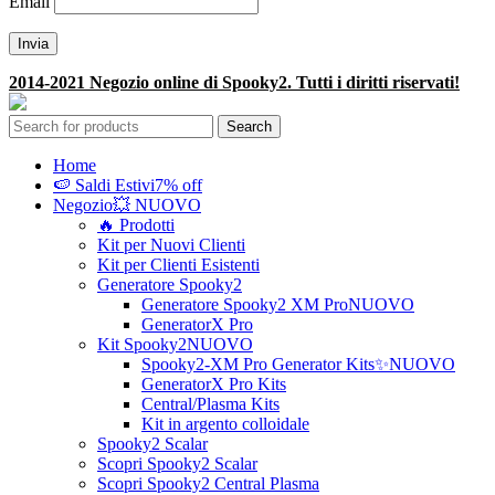
Email
2014-2021 Negozio online di Spooky2. Tutti i diritti riservati!
Search
Home
🍉 Saldi Estivi
7% off
Negozio
💥 NUOVO
🔥 Prodotti
Kit per Nuovi Clienti
Kit per Clienti Esistenti
Generatore Spooky2
Generatore Spooky2 XM Pro
NUOVO
GeneratorX Pro
Kit Spooky2
NUOVO
Spooky2-XM Pro Generator Kits
✨NUOVO
GeneratorX Pro Kits
Central/Plasma Kits
Kit in argento colloidale
Spooky2 Scalar
Scopri Spooky2 Scalar
Scopri Spooky2 Central Plasma