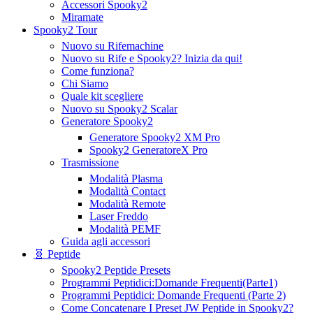
Accessori Spooky2
Miramate
Spooky2 Tour
Nuovo su Rifemachine
Nuovo su Rife e Spooky2? Inizia da qui!
Come funziona?
Chi Siamo
Quale kit scegliere
Nuovo su Spooky2 Scalar
Generatore Spooky2
Generatore Spooky2 XM Pro
Spooky2 GeneratoreX Pro
Trasmissione
Modalità Plasma
Modalità Contact
Modalità Remote
Laser Freddo
Modalità PEMF
Guida agli accessori
🧬 Peptide
Spooky2 Peptide Presets
Programmi Peptidici:Domande Frequenti(Parte1)
Programmi Peptidici: Domande Frequenti (Parte 2)
Come Concatenare I Preset JW Peptide in Spooky2?