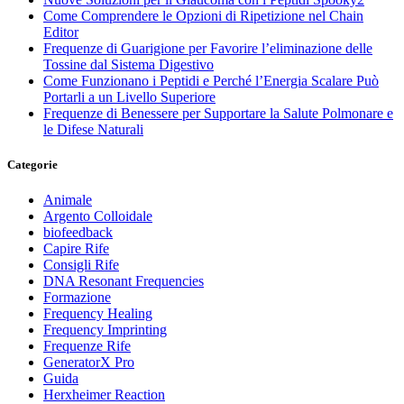
Come Comprendere le Opzioni di Ripetizione nel Chain
Editor
Frequenze di Guarigione per Favorire l’eliminazione delle
Tossine dal Sistema Digestivo
Come Funzionano i Peptidi e Perché l’Energia Scalare Può
Portarli a un Livello Superiore
Frequenze di Benessere per Supportare la Salute Polmonare e
le Difese Naturali
Categorie
Animale
Argento Colloidale
biofeedback
Capire Rife
Consigli Rife
DNA Resonant Frequencies
Formazione
Frequency Healing
Frequency Imprinting
Frequenze Rife
GeneratorX Pro
Guida
Herxheimer Reaction