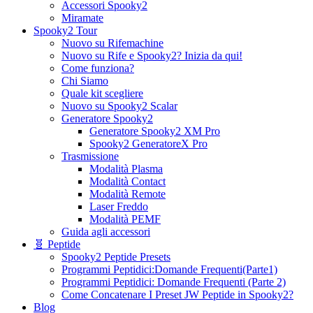
Accessori Spooky2
Miramate
Spooky2 Tour
Nuovo su Rifemachine
Nuovo su Rife e Spooky2? Inizia da qui!
Come funziona?
Chi Siamo
Quale kit scegliere
Nuovo su Spooky2 Scalar
Generatore Spooky2
Generatore Spooky2 XM Pro
Spooky2 GeneratoreX Pro
Trasmissione
Modalità Plasma
Modalità Contact
Modalità Remote
Laser Freddo
Modalità PEMF
Guida agli accessori
🧬 Peptide
Spooky2 Peptide Presets
Programmi Peptidici:Domande Frequenti(Parte1)
Programmi Peptidici: Domande Frequenti (Parte 2)
Come Concatenare I Preset JW Peptide in Spooky2?
Blog