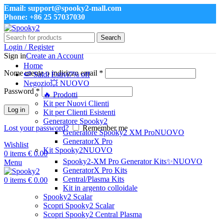
Email: support@spooky2-mall.com
Phone: +86 25 57037030
Search
Login / Register
Sign in
Create an Account
Home
Nome utente o indirizzo email
*
🍉 Saldi Estivi
7% off
Negozio
💥 NUOVO
Password
*
🔥 Prodotti
Kit per Nuovi Clienti
Log in
Kit per Clienti Esistenti
Generatore Spooky2
Lost your password?
Remember me
Generatore Spooky2 XM Pro
NUOVO
GeneratorX Pro
Wishlist
Kit Spooky2
NUOVO
0
items
€
0.00
Spooky2-XM Pro Generator Kits
✨NUOVO
Menu
GeneratorX Pro Kits
Central/Plasma Kits
0
items
€
0.00
Kit in argento colloidale
Spooky2 Scalar
Scopri Spooky2 Scalar
Scopri Spooky2 Central Plasma