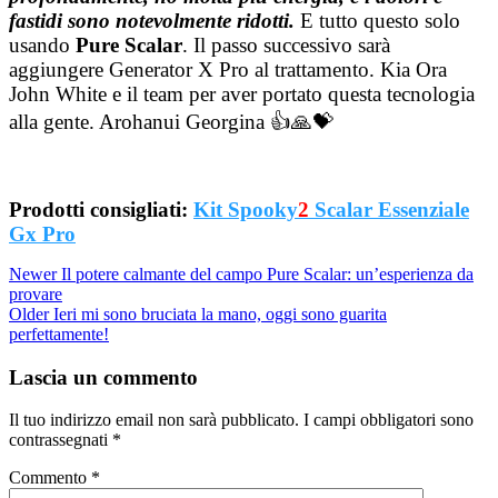
fastidi sono notevolmente ridotti.
E tutto questo solo
usando
Pure Scalar
. Il passo successivo sarà
aggiungere Generator X Pro al trattamento. Kia Ora
John White e il team per aver portato questa tecnologia
alla gente. Arohanui Georgina 👍🙏💝
Prodotti consigliati:
Kit Spooky
2
Scalar Essenziale
Gx Pro
Newer
Il potere calmante del campo Pure Scalar: un’esperienza da
provare
Older
Ieri mi sono bruciata la mano, oggi sono guarita
perfettamente!
Lascia un commento
Il tuo indirizzo email non sarà pubblicato.
I campi obbligatori sono
contrassegnati
*
Commento
*