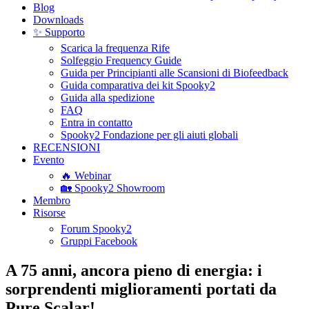
Blog
Downloads
✨ Supporto
Scarica la frequenza Rife
Solfeggio Frequency Guide
Guida per Principianti alle Scansioni di Biofeedback
Guida comparativa dei kit Spooky2
Guida alla spedizione
FAQ
Entra in contatto
Spooky2 Fondazione per gli aiuti globali
RECENSIONI
Evento
🔥 Webinar
🏡 Spooky2 Showroom
Membro
Risorse
Forum Spooky2
Gruppi Facebook
A 75 anni, ancora pieno di energia: i
sorprendenti miglioramenti portati da
Pure Scalar!