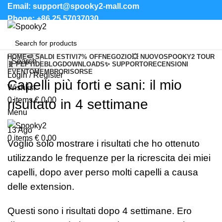
Email: support@spooky2-mall.com
Phone: +86 25 57037030
HOME
🍉 SALDI ESTIVI
7% OFF
NEGOZIO
💥 NUOVO
SPOOKY2 TOUR
Search
🧬 PEPTIDE
BLOG
DOWNLOADS
✨ SUPPORTO
RECENSIONI
EVENTO
MEMBRO
RISORSE
Login / Register
Capelli più forti e sani: il mio
Wishlist
0
items
€
0.00
risultato in 4 settimane
Menu
13
Ago
0
items
€
0.00
Voglio solo mostrare i risultati che ho ottenuto
utilizzando le frequenze per la ricrescita dei miei
capelli, dopo aver perso molti capelli a causa
delle extension.
Questi sono i risultati dopo 4 settimane. Ero