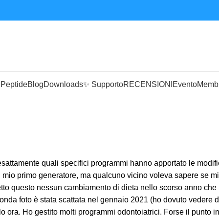
 Peptide
Blog
Downloads
✨ Supporto
RECENSIONI
Evento
Memb
 esattamente quali specifici programmi hanno apportato le modif
 il mio primo generatore, ma qualcuno vicino voleva sapere se mi
Detto questo nessun cambiamento di dieta nello scorso anno che
conda foto è stata scattata nel gennaio 2021 (ho dovuto vedere d
 ora. Ho gestito molti programmi odontoiatrici. Forse il punto i