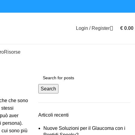
Login / Register
€
0.00
ro
Risorse
Search
iche che sono
 stessi
Articoli recenti
 può aver
i persona).
Nuove Soluzioni per il Glaucoma con i
n cui sono più
Peptidi Spooky2