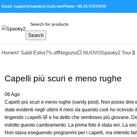
Email: support@spooky2-mall.com
Phone: +86 25 57037030
Search
Home
🍉 Saldi Estivi
7% off
Negozio
💥 NUOVO
Spooky2 Tour
🧬
Capelli più scuri e meno rughe
06
Ago
Capelli più scuri e meno rughe (vanity post). Non posso dire
state evidenti negli ultimi 4 mesi da quando cioè ho ricevuto
tingendo i capelli 🤣 e ha detto che sembravo più giovane. 
indotto questo cambiamento. La prima foto è stata ieri. La se
Non stava eseguendo programmi per i capelli, ma intendo farlo