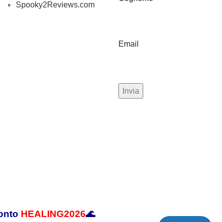
Spooky2Reviews.com
Email
conto
HEALING2026
🌊