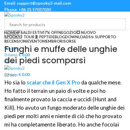
Email: support@spooky2-mall.com
Phone: +86 25 57037030
HOME
🍉 SALDI ESTIVI
7% OFF
NEGOZIO
💥 NUOVO
Search
SPOOKY2 TOUR
🧬 PEPTIDE
BLOG
DOWNLOADS
✨ SUPPORTO
RECENSIONI
EVENTO
MEMBRO
RISORSE
Funghi e muffe delle unghie
Wishlist
0
items
€
0.00
dei piedi scomparsi
Menu
0
items
€
0.00
02
Set
Ho sia lo
scalar che il Gen X Pro
da qualche mese.
Ho fatto il terrain un paio di volte e poi ho
finalmente provato la caccia e uccidi (Hunt and
Kill). Ho avuto un fungo moderato delle unghie dei
piedi per molti anni e niente di ciò che ho provato
mi ha completamente liberato. Ho anche focolai