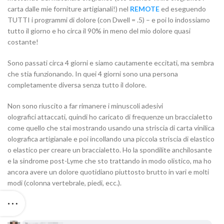
carta dalle mie forniture artigianali!) nel
REMOTE
ed eseguendo
TUTTI i programmi di dolore (con Dwell = .5) – e poi lo indossiamo
tutto il giorno e ho circa il 90% in meno del mio dolore quasi
costante!
Sono passati circa 4 giorni e siamo cautamente eccitati, ma sembra
che stia funzionando. In quei 4 giorni sono una persona
completamente diversa senza tutto il dolore.
Non sono riuscito a far rimanere i minuscoli adesivi
olografici attaccati, quindi ho caricato di frequenze un braccialetto
come quello che stai mostrando usando una striscia di carta vinilica
olografica artigianale e poi incollando una piccola striscia di elastico
o elastico per creare un braccialetto. Ho la spondilite anchilosante
e la sindrome post-Lyme che sto trattando in modo olistico, ma ho
ancora avere un dolore quotidiano piuttosto brutto in vari e molti
modi (colonna vertebrale, piedi, ecc.).