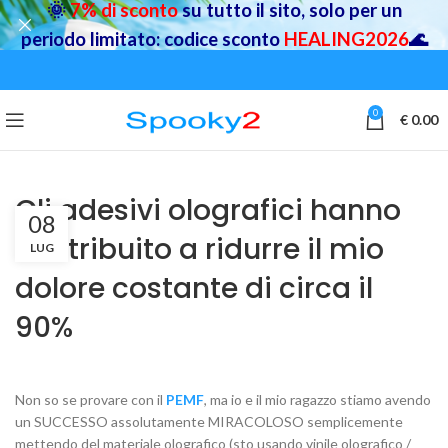
🌞
7% di sconto
su tutto il sito, solo per un
periodo limitato: codice sconto
HEALING2026
🌊
0
€
0.00
Gli adesivi olografici hanno
08
contribuito a ridurre il mio
LUG
dolore costante di circa il
90%
Non so se provare con il
PEMF
, ma io e il mio ragazzo stiamo avendo
un SUCCESSO assolutamente MIRACOLOSO semplicemente
mettendo del materiale olografico (sto usando vinile olografico /