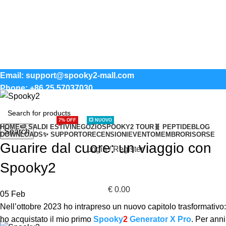
🌞
7% di sconto
su tutto il sito, solo per un
periodo limitato: codice sconto
HEALING2026
🌊
Email: support@spooky2-mall.com
Phone: +86 25 57037030
7% OFF
💥 NUOVO
HOME
🍉 SALDI ESTIVI
NEGOZIO
SPOOKY2 TOUR
🧬 PEPTIDE
BLOG
Search
DOWNLOADS
✨ SUPPORTO
RECENSIONI
EVENTO
MEMBRO
RISORSE
Guarire dal cuore: un viaggio con
Login / Register
Spooky2
€
0.00
05
Feb
Nell’ottobre 2023 ho intrapreso un nuovo capitolo trasformativo:
ho acquistato il mio primo
Spooky
2
Generator X Pro
.
Per anni