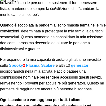
ho lavorato con le persone per sostenere il loro benessere
€
0.00
fisico, mantenendo sempre la convinzione che “cambiare la
mente cambia il corpo”.
Quando è scoppiata la pandemia, sono rimasta ferma nelle mie
convinzioni, determinata a proteggere la mia famiglia da rischi
sconosciuti. Questo momento ha consolidato la mia missione:
dedicare il prossimo decennio ad aiutare le persone a
disintossicarsi e guarire.
Per espandere la mia capacità di aiutare gli altri, ho investito
sullo
Spooky
2
Plasma
,
Scalare
e altri 10
generator
i,
incorporandoli nella mia attività. Faccio pagare una
commissione nominale per rendere accessibili questi servizi,
reinvestendo i proventi per acquisire più generatori. Questo mi
permette di raggiungere ancora più persone bisognose.
Ogni sessione è vantaggiosa per tutti: i clienti
sperimentano un miglioramento della salute e io mi