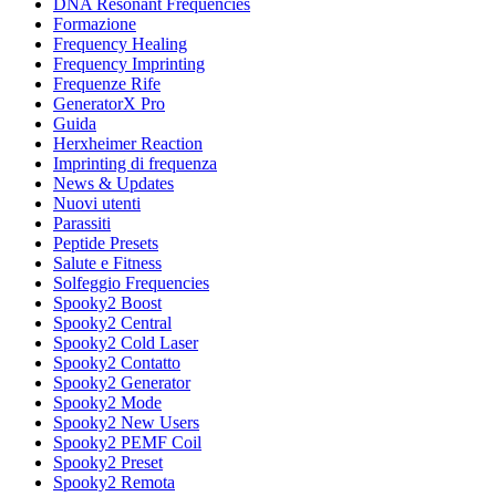
DNA Resonant Frequencies
Formazione
Frequency Healing
Frequency Imprinting
Frequenze Rife
GeneratorX Pro
Guida
Herxheimer Reaction
Imprinting di frequenza
News & Updates
Nuovi utenti
Parassiti
Peptide Presets
Salute e Fitness
Solfeggio Frequencies
Spooky2 Boost
Spooky2 Central
Spooky2 Cold Laser
Spooky2 Contatto
Spooky2 Generator
Spooky2 Mode
Spooky2 New Users
Spooky2 PEMF Coil
Spooky2 Preset
Spooky2 Remota