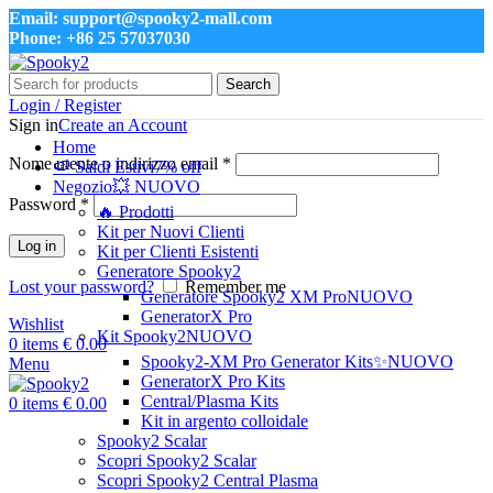
Email: support@spooky2-mall.com
Phone: +86 25 57037030
Search
Login / Register
Sign in
Create an Account
Home
Nome utente o indirizzo email
*
🍉 Saldi Estivi
7% off
Negozio
💥 NUOVO
Password
*
🔥 Prodotti
Kit per Nuovi Clienti
Log in
Kit per Clienti Esistenti
Generatore Spooky2
Lost your password?
Remember me
Generatore Spooky2 XM Pro
NUOVO
GeneratorX Pro
Wishlist
Kit Spooky2
NUOVO
0
items
€
0.00
Spooky2-XM Pro Generator Kits
✨NUOVO
Menu
GeneratorX Pro Kits
Central/Plasma Kits
0
items
€
0.00
Kit in argento colloidale
Spooky2 Scalar
Scopri Spooky2 Scalar
Scopri Spooky2 Central Plasma