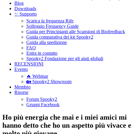
Blog
Downloads
✨ Supporto
Scarica la frequenza Rife
Solfeggio Frequency Guide
Guida per Principianti alle Scansioni di Biofeedback
Guida comparativa dei kit Spooky2
Guida alla spedizione
FAQ
Entra in contatto
Spooky2 Fondazione per gli aiuti globali
RECENSIONI
Evento
🔥 Webinar
🏡 Spooky2 Showroom
Membro
Risorse
Forum Spooky2
Gruppi Facebook
Ho più energia che mai e i miei amici mi
hanno detto che ho un aspetto più vivace e
molto più giovane.