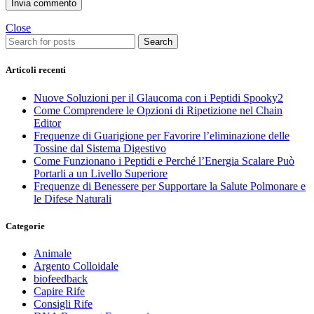
Close
Search
Articoli recenti
Nuove Soluzioni per il Glaucoma con i Peptidi Spooky2
Come Comprendere le Opzioni di Ripetizione nel Chain
Editor
Frequenze di Guarigione per Favorire l’eliminazione delle
Tossine dal Sistema Digestivo
Come Funzionano i Peptidi e Perché l’Energia Scalare Può
Portarli a un Livello Superiore
Frequenze di Benessere per Supportare la Salute Polmonare e
le Difese Naturali
Categorie
Animale
Argento Colloidale
biofeedback
Capire Rife
Consigli Rife