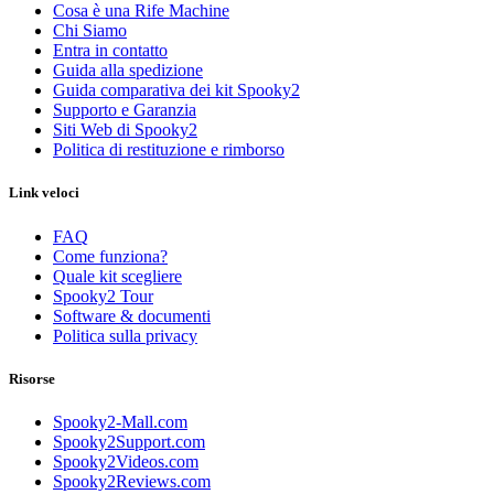
Cosa è una Rife Machine
Chi Siamo
Entra in contatto
Guida alla spedizione
Guida comparativa dei kit Spooky2
Supporto e Garanzia
Siti Web di Spooky2
Politica di restituzione e rimborso
Link veloci
FAQ
Come funziona?
Quale kit scegliere
Spooky2 Tour
Software & documenti
Politica sulla privacy
Risorse
Spooky2-Mall.com
Spooky2Support.com
Spooky2Videos.com
Spooky2Reviews.com