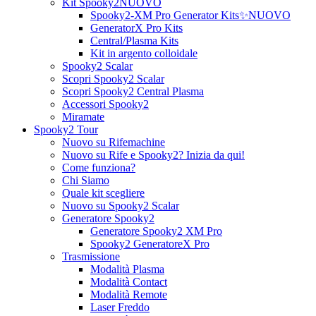
Kit Spooky2
NUOVO
Spooky2-XM Pro Generator Kits
✨NUOVO
GeneratorX Pro Kits
Central/Plasma Kits
Kit in argento colloidale
Spooky2 Scalar
Scopri Spooky2 Scalar
Scopri Spooky2 Central Plasma
Accessori Spooky2
Miramate
Spooky2 Tour
Nuovo su Rifemachine
Nuovo su Rife e Spooky2? Inizia da qui!
Come funziona?
Chi Siamo
Quale kit scegliere
Nuovo su Spooky2 Scalar
Generatore Spooky2
Generatore Spooky2 XM Pro
Spooky2 GeneratoreX Pro
Trasmissione
Modalità Plasma
Modalità Contact
Modalità Remote
Laser Freddo