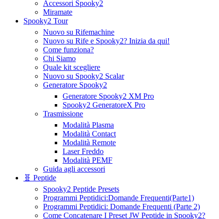
Accessori Spooky2
Miramate
Spooky2 Tour
Nuovo su Rifemachine
Nuovo su Rife e Spooky2? Inizia da qui!
Come funziona?
Chi Siamo
Quale kit scegliere
Nuovo su Spooky2 Scalar
Generatore Spooky2
Generatore Spooky2 XM Pro
Spooky2 GeneratoreX Pro
Trasmissione
Modalità Plasma
Modalità Contact
Modalità Remote
Laser Freddo
Modalità PEMF
Guida agli accessori
🧬 Peptide
Spooky2 Peptide Presets
Programmi Peptidici:Domande Frequenti(Parte1)
Programmi Peptidici: Domande Frequenti (Parte 2)
Come Concatenare I Preset JW Peptide in Spooky2?