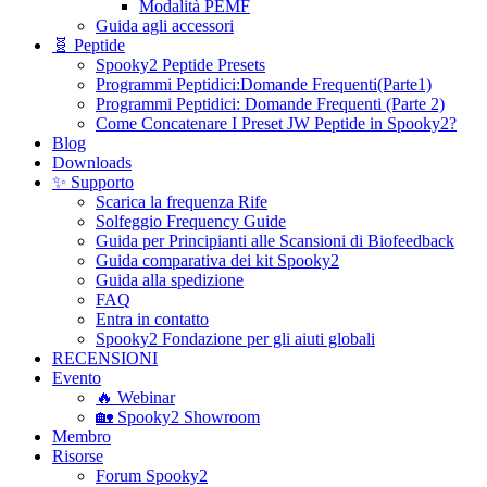
Modalità PEMF
Guida agli accessori
🧬 Peptide
Spooky2 Peptide Presets
Programmi Peptidici:Domande Frequenti(Parte1)
Programmi Peptidici: Domande Frequenti (Parte 2)
Come Concatenare I Preset JW Peptide in Spooky2?
Blog
Downloads
✨ Supporto
Scarica la frequenza Rife
Solfeggio Frequency Guide
Guida per Principianti alle Scansioni di Biofeedback
Guida comparativa dei kit Spooky2
Guida alla spedizione
FAQ
Entra in contatto
Spooky2 Fondazione per gli aiuti globali
RECENSIONI
Evento
🔥 Webinar
🏡 Spooky2 Showroom
Membro
Risorse
Forum Spooky2