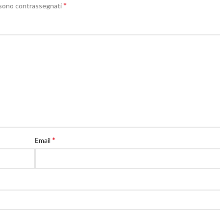
*
i sono contrassegnati
*
Email