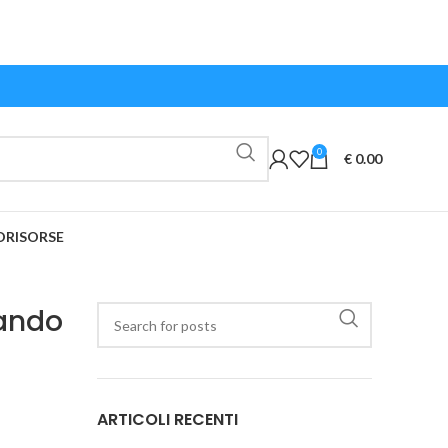
0
€
0.00
O
RISORSE
cando
ARTICOLI RECENTI