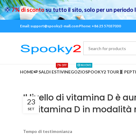
🌞
7% di sconto
su tutto il sito, solo per un periodo
Email: support@spooky2-mall.com
Phone: +86 25 57037030
7% OFF
💥 NUOVO
HOME
🍉 SALDI ESTIVI
NEGOZIO
SPOOKY2 TOUR
🧬 PEPT
Il livello di vitamina D è
23
la vitamina D in modalità
SET
Tempo di testimonianza