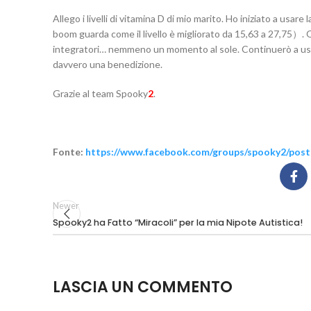
Allego i livelli di vitamina D di mio marito. Ho iniziato a usar
boom guarda come il livello è migliorato da 15,63 a 27,75）
integratori… nemmeno un momento al sole. Continuerò a usare
davvero una benedizione.
Grazie al team Spooky
2
.
Fonte:
https://www.facebook.com/groups/spooky2/pos
Newer
Spooky2 ha Fatto “Miracoli” per la mia Nipote Autistica!
LASCIA UN COMMENTO