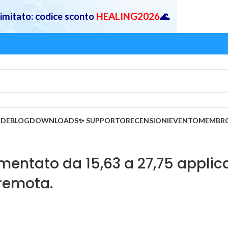
 limitato: codice sconto
HEALING2026
🌊
IDE
BLOG
DOWNLOADS
✨ SUPPORTO
RECENSIONI
EVENTO
MEMBR
 aumentato da 15,63 a 27,75 appli
 remota.