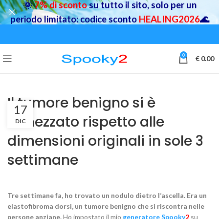
🌞
7% di sconto
su tutto il sito, solo per un
periodo limitato: codice sconto
HEALING2026
🌊
0
€
0.00
Il tumore benigno si è
17
dimezzato rispetto alle
DIC
dimensioni originali in sole 3
settimane
Tre settimane fa, ho trovato un nodulo dietro l’ascella. Era un
elastofibroma dorsi, un tumore benigno che si riscontra nelle
persone anziane.
Ho impostato il mio
generatore Spooky
2
su