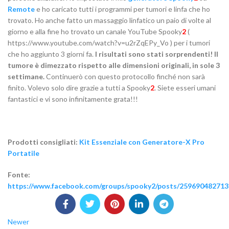
Remote
e ho caricato tutti i programmi per tumori e linfa che ho
trovato. Ho anche fatto un massaggio linfatico un paio di volte al
giorno e alla fine ho trovato un canale YouTube Spooky
2
(
https://www.youtube.com/watch?v=u2rZqEPy_Vo ) per i tumori
che ho aggiunto 3 giorni fa.
I risultati sono stati sorprendenti! Il
tumore è dimezzato rispetto alle dimensioni originali, in sole 3
settimane.
Continuerò con questo protocollo finché non sarà
finito. Volevo solo dire grazie a tutti a Spooky
2
. Siete esseri umani
fantastici e vi sono infinitamente grata!!!
Prodotti consigliati:
Kit Essenziale con Generatore-X Pro
Portatile
Fonte:
https://www.facebook.com/groups/spooky2/posts/259690482713
Newer