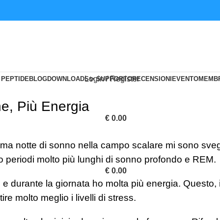
Login / Register
 PEPTIDE
BLOG
DOWNLOADS
✨ SUPPORTO
RECENSIONI
EVENTO
MEMB
e, Più Energia
€
0.00
rima notte di sonno nella campo scalare mi sono sveg
periodi molto più lunghi di sonno profondo e REM.
€
0.00
 durante la giornata ho molta più energia. Questo,
 molto meglio i livelli di stress.