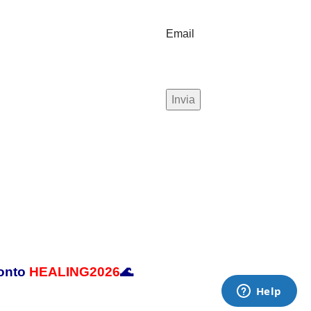
Email
conto
HEALING2026
🌊