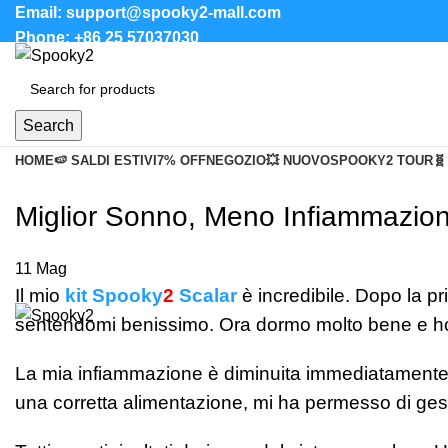
Email: support@spooky2-mall.com
Phone: +86 25 57037030
Search
HOME
🍉 SALDI ESTIVI
7% OFF
NEGOZIO
💥 NUOVO
SPOOKY2 TOUR
🧬
Miglior Sonno, Meno Infiammazion
11
Mag
Il mio
kit Spooky
2
Scalar
è incredibile. Dopo la p
sentendomi benissimo. Ora dormo molto bene e ho 
La mia infiammazione è diminuita immediatamente e
una corretta alimentazione, mi ha permesso di gestire