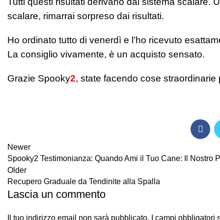
Tutti questi risultati derivano dal sistema scalare
scalare, rimarrai sorpreso dai risultati.
Ho ordinato tutto di venerdì e l’ho ricevuto esatta
La consiglio vivamente, è un acquisto sensato.
Grazie Spooky
2
, state facendo cose straordinari
Newer
Spooky2 Testimonianza: Quando Ami il Tuo Cane: Il Nostro 
Older
Recupero Graduale da Tendinite alla Spalla
Lascia un commento
Il tuo indirizzo email non sarà pubblicato.
I campi obbligatori