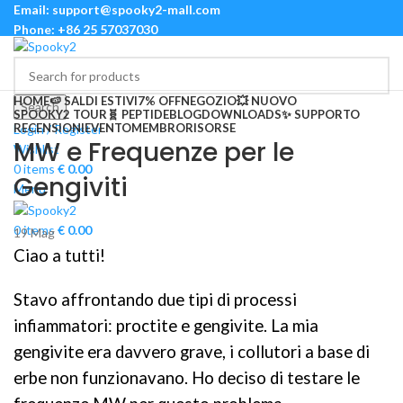
Email: support@spooky2-mall.com
Phone: +86 25 57037030
HOME
🍉 SALDI ESTIVI
7% OFF
NEGOZIO
💥 NUOVO
Search
SPOOKY2 TOUR
🧬 PEPTIDE
BLOG
DOWNLOADS
✨ SUPPORTO
RECENSIONI
EVENTO
MEMBRO
RISORSE
Login / Register
MW e Frequenze per le
Wishlist
0
items
€
0.00
Gengiviti
Menu
0
items
€
0.00
19
Mag
Ciao a tutti!
Stavo affrontando due tipi di processi
infiammatori: proctite e gengivite. La mia
gengivite era davvero grave, i collutori a base di
erbe non funzionavano. Ho deciso di testare le