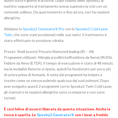
durati tutto il giorno e la notte. Dopo utilizzo dello Spooky2 al
mattino seguente al trattamento aveva superato la crisi con un
notevole sollievo. Da quel momento e fino ad ora, non ha reazioni
allergiche.
Abbiamo lo
Spooky2 GeneratorX Pro
con lo
Spooky2 Cold Laser
Twin
, che sono stati posizionati nelle sue narici. Il trattmento è
stato effettuato in posizione sdraita.
Preset: Shell (vuoto) Presets\Remote\Healing (R) – JW.
Programmi utilizzati: Allergia ai pollini (raffreddore da fieno) (RUSS),
Febbre da fieno (ETDF). Il tempo di esecuzione è stato di 48 minuti,
ma la modalità Remote si ripete, quindi ha funzionato per poco più
di un’ora prima di fermarla. A metà dei programmi ha iniziato a
tossire come se stesse pulendo qualcosa dai suoi polmoni. Dopo
aver eseguito questi 2 programmi con lo Spooky2 Twin Cold Laser,
gli starnuti e le reazioni allergiche sono scomparse e non sono
tornati.
È così felice di essersi liberata da questa situazione. Anche la
tosse è sparita.
Lo
Spooky2 GeneratorX
con i laser a freddo