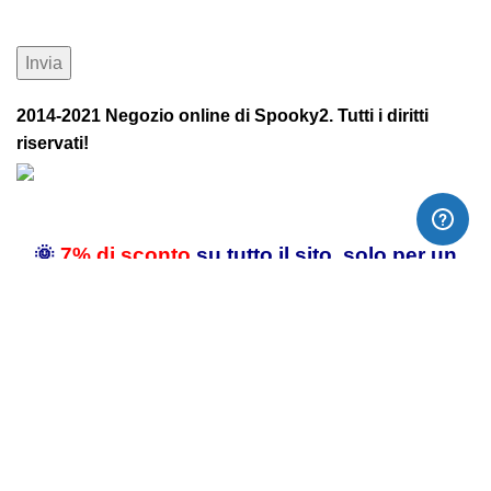
2014-2021 Negozio online di Spooky2. Tutti i diritti
riservati!
🌞
7% di sconto
su tutto il sito, solo per un
periodo limitato: codice sconto
HEALING2026
🌊