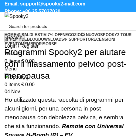
Email: support@spooky2-mall.com
Phone: +86 25 57037030
HOME
🍉 SALDI ESTIVI
7% OFF
NEGOZIO
💥 NUOVO
SPOOKY2 TOUR
Search
🧬 PEPTIDE
BLOG
DOWNLOADS
✨ SUPPORTO
RECENSIONI
EVENTO
MEMBRO
RISORSE
Login / Register
Programmi Spooky2 per aiutare
Wishlist
0
items
€
0.00
con il rilassamento pelvico post-
Menu
menopausa
0
items
€
0.00
04
Nov
Ho utilizzato questa raccolta di programmi per
alcuni giorni, per una persona in post-
menopausa con debolezza pelvica, e sembra
che stia funzionando.
Remote con Universal
Square H-Bomb (R) – EV.