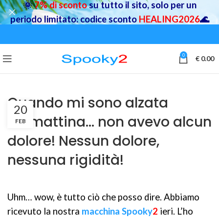
🌞
7% di sconto
su tutto il sito, solo per un
periodo limitato: codice sconto
HEALING2026
🌊
0
€
0.00
Quando mi sono alzata
20
stamattina… non avevo alcun
FEB
dolore! Nessun dolore,
nessuna rigidità!
Uhm… wow, è tutto ciò che posso dire. Abbiamo
ricevuto la nostra
macchina Spooky
2
ieri. L’ho