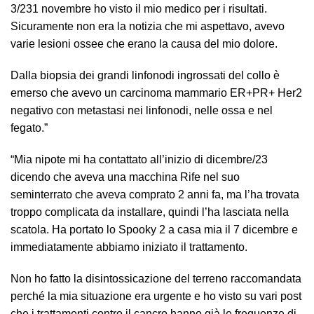
3/231 novembre ho visto il mio medico per i risultati.
Sicuramente non era la notizia che mi aspettavo, avevo
varie lesioni ossee che erano la causa del mio dolore.
Dalla biopsia dei grandi linfonodi ingrossati del collo è
emerso che avevo un carcinoma mammario ER+PR+ Her2
negativo con metastasi nei linfonodi, nelle ossa e nel
fegato.”
“Mia nipote mi ha contattato all’inizio di dicembre/23
dicendo che aveva una macchina Rife nel suo
seminterrato che aveva comprato 2 anni fa, ma l’ha trovata
troppo complicata da installare, quindi l’ha lasciata nella
scatola. Ha portato lo
Spooky 2
a casa mia il 7 dicembre e
immediatamente abbiamo iniziato il trattamento.
Non ho fatto la disintossicazione del terreno raccomandata
perché la mia situazione era urgente e ho visto su vari post
che i trattamenti contro il cancro hanno già le frequenze di