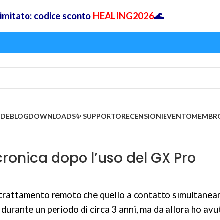
 limitato: codice sconto
HEALING2026
🌊
IDE
BLOG
DOWNLOADS
✨ SUPPORTO
RECENSIONI
EVENTO
MEMBR
cronica dopo l’uso del GX Pro
l trattamento remoto che quello a contatto simultanea
durante un periodo di circa 3 anni, ma da allora ho avu