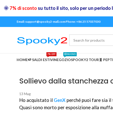
🌞
7% di sconto
su tutto il sito, solo per un periodo
Email: support@spooky2-mall.com
Phone: +86 25 57037030
7% OFF
💥 NUOVO
HOME
🍉 SALDI ESTIVI
NEGOZIO
SPOOKY2 TOUR
🧬 PEPT
Sollievo dalla stanchezza 
13
Mag
Ho acquistato il
GenX
perché puoi fare sia i
Quasi sono morto per esposizione alla muffa 