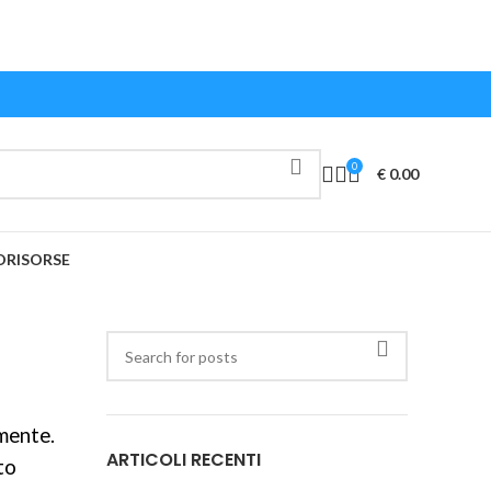
0
€
0.00
O
RISORSE
mente.
ARTICOLI RECENTI
to