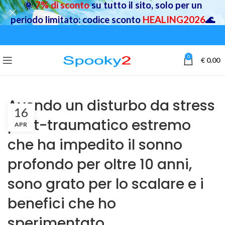
🌞
7% di sconto
su tutto il sito, solo per un
periodo limitato: codice sconto
HEALING2026
🌊
0
€
0.00
Avendo un disturbo da stress
16
post-traumatico estremo
APR
che ha impedito il sonno
profondo per oltre 10 anni,
sono grato per lo scalare e i
benefici che ho
sperimentato.