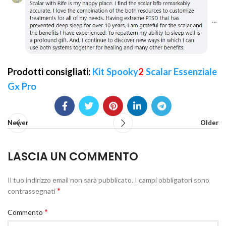
Prodotti consigliati:
Kit Spooky
2
Scalar Essenziale
Gx Pro
Newer
Older
LASCIA UN COMMENTO
Il tuo indirizzo email non sarà pubblicato.
I campi obbligatori sono
*
contrassegnati
*
Commento