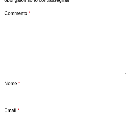
obbligatori sono contrassegnati
*
Commento
*
Nome
*
Email
*