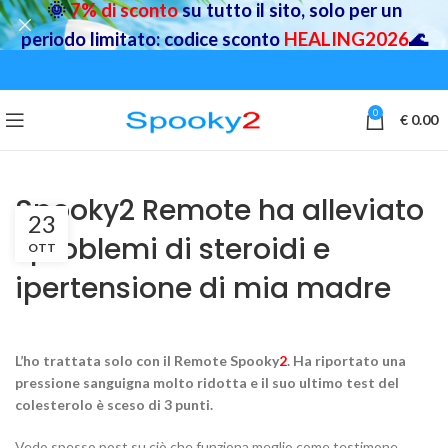
🌞
7% di sconto
su tutto il sito, solo per un
periodo limitato: codice sconto
HEALING2026
🌊
0
€
0.00
Spooky2 Remote ha alleviato
23
i problemi di steroidi e
OTT
ipertensione di mia madre
L’ho trattata solo con il Remote Spooky
2
. Ha riportato una
pressione sanguigna molto ridotta e il suo ultimo test del
colesterolo è sceso di 3 punti.
Vedo spesso post su ciò che funziona meglio come testimone