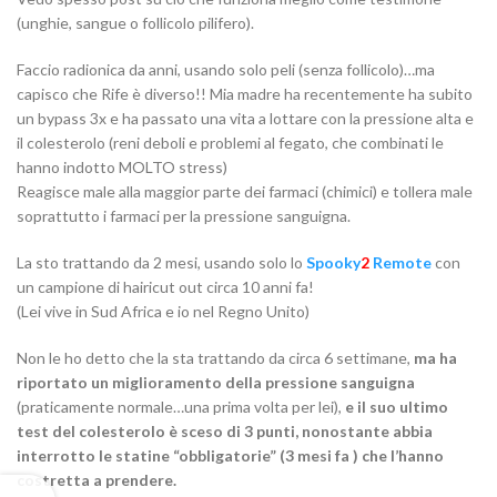
(unghie, sangue o follicolo pilifero).
Faccio radionica da anni, usando solo peli (senza follicolo)…ma
capisco che Rife è diverso!! Mia madre ha recentemente ha subito
un bypass 3x e ha passato una vita a lottare con la pressione alta e
il colesterolo (reni deboli e problemi al fegato, che combinati le
hanno indotto MOLTO stress)
Reagisce male alla maggior parte dei farmaci (chimici) e tollera male
soprattutto i farmaci per la pressione sanguigna.
La sto trattando da 2 mesi, usando solo lo
Spooky
2
Re
m
ote
con
un campione di hairicut out circa 10 anni fa!
(Lei vive in Sud Africa e io nel Regno Unito)
Non le ho detto che la sta trattando da circa 6 settimane,
ma ha
riportato un miglioramento della pressione sanguigna
(praticamente normale…una prima volta per lei),
e il suo ultimo
test del colesterolo è sceso di 3 punti, nonostante abbia
interrotto le statine “obbligatorie” (3 mesi fa ) che l’hanno
costretta a prendere.