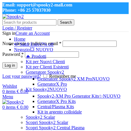
Email: support@spooky2-mall.com
Phone: +86 25 57037030
Search
Login / Register
Sign in
Create an Account
Home
Nome utente o indirizzo email
*
🍉 Saldi Estivi
7% off
Negozio
💥 NUOVO
Password
*
🔥 Prodotti
Kit per Nuovi Clienti
Log in
Kit per Clienti Esistenti
Generatore Spooky2
Lost your password?
Remember me
Generatore Spooky2 XM Pro
NUOVO
GeneratorX Pro
Wishlist
Kit Spooky2
NUOVO
0
items
€
0.00
Spooky2-XM Pro Generator Kits
✨NUOVO
Menu
GeneratorX Pro Kits
Central/Plasma Kits
0
items
€
0.00
Kit in argento colloidale
Spooky2 Scalar
Scopri Spooky2 Scalar
Scopri Spooky2 Central Plasma