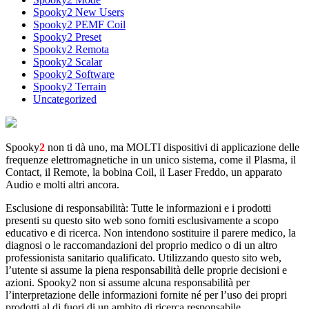
Spooky2 New Users
Spooky2 PEMF Coil
Spooky2 Preset
Spooky2 Remota
Spooky2 Scalar
Spooky2 Software
Spooky2 Terrain
Uncategorized
Spooky
2
non ti dà uno, ma MOLTI dispositivi di applicazione delle
frequenze elettromagnetiche in un unico sistema, come il Plasma, il
Contact, il Remote, la bobina Coil, il Laser Freddo, un apparato
Audio e molti altri ancora.
Esclusione di responsabilità: Tutte le informazioni e i prodotti
presenti su questo sito web sono forniti esclusivamente a scopo
educativo e di ricerca. Non intendono sostituire il parere medico, la
diagnosi o le raccomandazioni del proprio medico o di un altro
professionista sanitario qualificato. Utilizzando questo sito web,
l’utente si assume la piena responsabilità delle proprie decisioni e
azioni. Spooky2 non si assume alcuna responsabilità per
l’interpretazione delle informazioni fornite né per l’uso dei propri
prodotti al di fuori di un ambito di ricerca responsabile.