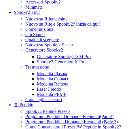
Accessori Spooky2
Miramate
Spooky2 Tour
Nuovo su Rifemachine
Nuovo su Rife e Spooky2? Inizia da qui!
Come funziona?
Chi Siamo
Quale kit scegliere
Nuovo su Spooky2 Scalar
Generatore Spooky2
Generatore Spooky2 XM Pro
Spooky2 GeneratoreX Pro
Trasmissione
Modalità Plasma
Modalità Contact
Modalità Remote
Laser Freddo
Modalità PEMF
Guida agli accessori
🧬 Peptide
Spooky2 Peptide Presets
Programmi Peptidici:Domande Frequenti(Parte1)
Programmi Peptidici: Domande Frequenti (Parte 2)
Come Concatenare I Preset JW Peptide in Spooky2?