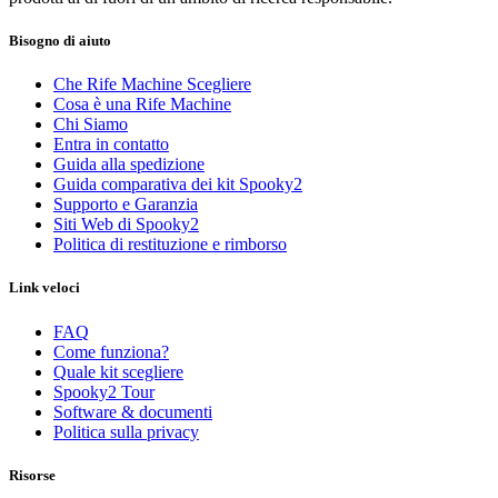
Bisogno di aiuto
Che Rife Machine Scegliere
Cosa è una Rife Machine
Chi Siamo
Entra in contatto
Guida alla spedizione
Guida comparativa dei kit Spooky2
Supporto e Garanzia
Siti Web di Spooky2
Politica di restituzione e rimborso
Link veloci
FAQ
Come funziona?
Quale kit scegliere
Spooky2 Tour
Software & documenti
Politica sulla privacy
Risorse