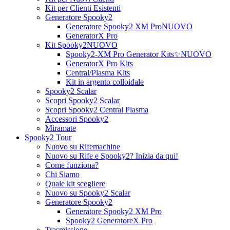
Kit per Clienti Esistenti
Generatore Spooky2
Generatore Spooky2 XM Pro
NUOVO
GeneratorX Pro
Kit Spooky2
NUOVO
Spooky2-XM Pro Generator Kits
✨NUOVO
GeneratorX Pro Kits
Central/Plasma Kits
Kit in argento colloidale
Spooky2 Scalar
Scopri Spooky2 Scalar
Scopri Spooky2 Central Plasma
Accessori Spooky2
Miramate
Spooky2 Tour
Nuovo su Rifemachine
Nuovo su Rife e Spooky2? Inizia da qui!
Come funziona?
Chi Siamo
Quale kit scegliere
Nuovo su Spooky2 Scalar
Generatore Spooky2
Generatore Spooky2 XM Pro
Spooky2 GeneratoreX Pro
Trasmissione