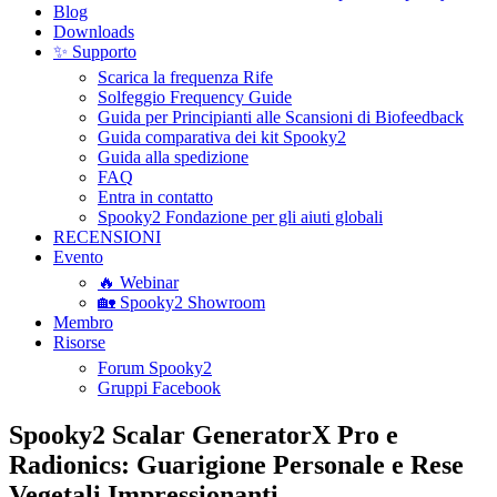
Blog
Downloads
✨ Supporto
Scarica la frequenza Rife
Solfeggio Frequency Guide
Guida per Principianti alle Scansioni di Biofeedback
Guida comparativa dei kit Spooky2
Guida alla spedizione
FAQ
Entra in contatto
Spooky2 Fondazione per gli aiuti globali
RECENSIONI
Evento
🔥 Webinar
🏡 Spooky2 Showroom
Membro
Risorse
Forum Spooky2
Gruppi Facebook
Spooky2 Scalar GeneratorX Pro e
Radionics: Guarigione Personale e Rese
Vegetali Impressionanti