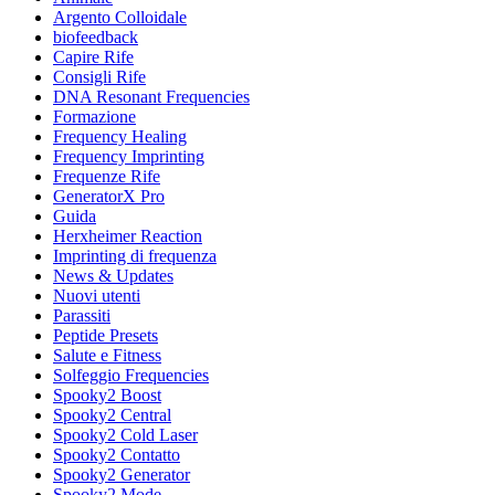
Argento Colloidale
biofeedback
Capire Rife
Consigli Rife
DNA Resonant Frequencies
Formazione
Frequency Healing
Frequency Imprinting
Frequenze Rife
GeneratorX Pro
Guida
Herxheimer Reaction
Imprinting di frequenza
News & Updates
Nuovi utenti
Parassiti
Peptide Presets
Salute e Fitness
Solfeggio Frequencies
Spooky2 Boost
Spooky2 Central
Spooky2 Cold Laser
Spooky2 Contatto
Spooky2 Generator
Spooky2 Mode