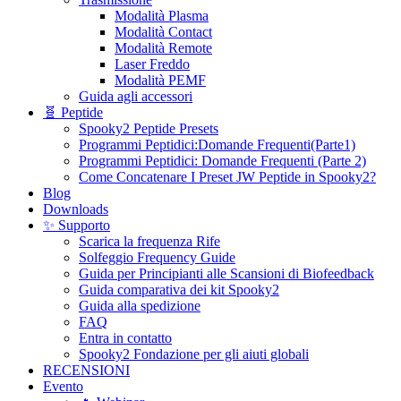
Modalità Plasma
Modalità Contact
Modalità Remote
Laser Freddo
Modalità PEMF
Guida agli accessori
🧬 Peptide
Spooky2 Peptide Presets
Programmi Peptidici:Domande Frequenti(Parte1)
Programmi Peptidici: Domande Frequenti (Parte 2)
Come Concatenare I Preset JW Peptide in Spooky2?
Blog
Downloads
✨ Supporto
Scarica la frequenza Rife
Solfeggio Frequency Guide
Guida per Principianti alle Scansioni di Biofeedback
Guida comparativa dei kit Spooky2
Guida alla spedizione
FAQ
Entra in contatto
Spooky2 Fondazione per gli aiuti globali
RECENSIONI
Evento