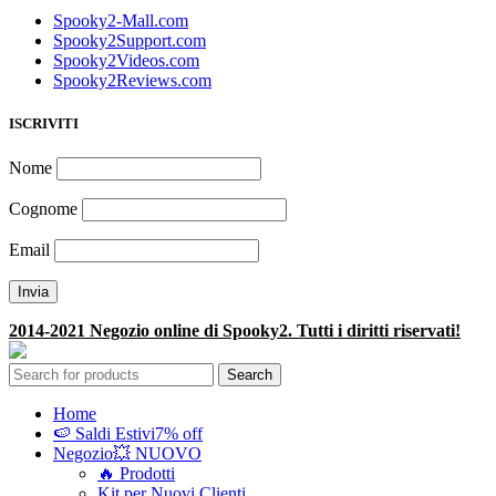
Spooky2-Mall.com
Spooky2Support.com
Spooky2Videos.com
Spooky2Reviews.com
ISCRIVITI
Nome
Cognome
Email
2014-2021 Negozio online di Spooky2. Tutti i diritti riservati!
Search
Home
🍉 Saldi Estivi
7% off
Negozio
💥 NUOVO
🔥 Prodotti
Kit per Nuovi Clienti